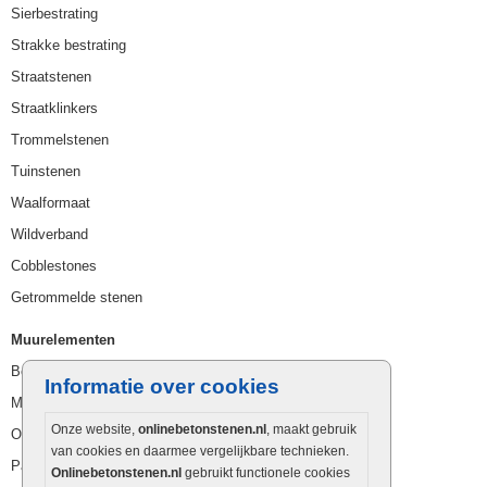
Sierbestrating
Strakke bestrating
Straatstenen
Straatklinkers
Trommelstenen
Tuinstenen
Waalformaat
Wildverband
Cobblestones
Getrommelde stenen
Muurelementen
Betonbielzen
Informatie over cookies
Muurstenen
Onze website,
onlinebetonstenen.nl
, maakt gebruik
Opsluitbanden
van cookies en daarmee vergelijkbare technieken.
Palissaden
Onlinebetonstenen.nl
gebruikt functionele cookies