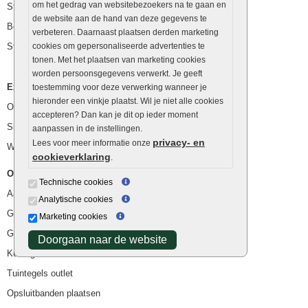
om het gedrag van websitebezoekers na te gaan en
Stapelblokken
de website aan de hand van deze gegevens te
Betonblokken
verbeteren. Daarnaast plaatsen derden marketing
Stapelstenen
cookies om gepersonaliseerde advertenties te
tonen. Met het plaatsen van marketing cookies
worden persoonsgegevens verwerkt. Je geeft
Extra benodigdheden
toestemming voor deze verwerking wanneer je
hieronder een vinkje plaatst. Wil je niet alle cookies
Ophoogzand
accepteren? Dan kan je dit op ieder moment
Siergrind en siersplit
aanpassen in de instellingen.
privacy- en
Lees voor meer informatie onze
Waterafvoer
cookieverklaring
.
Overig
Technische cookies
Aanbiedingen
Analytische cookies
Goedkope bestrating
Marketing cookies
Goedkope tuintegels
Doorgaan naar de website
Kunstgras
Tuintegels outlet
Opsluitbanden plaatsen