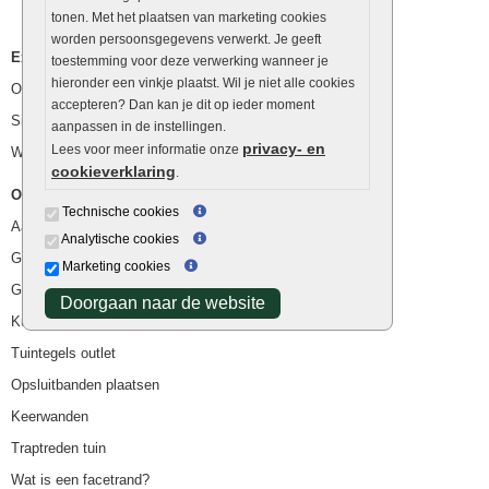
tonen. Met het plaatsen van marketing cookies
worden persoonsgegevens verwerkt. Je geeft
Extra benodigdheden
toestemming voor deze verwerking wanneer je
hieronder een vinkje plaatst. Wil je niet alle cookies
Ophoogzand
accepteren? Dan kan je dit op ieder moment
Siergrind en siersplit
aanpassen in de instellingen.
privacy- en
Lees voor meer informatie onze
Waterafvoer
cookieverklaring
.
Overig
Technische cookies
Aanbiedingen
Analytische cookies
Goedkope bestrating
Marketing cookies
Goedkope tuintegels
Doorgaan naar de website
Kunstgras
Tuintegels outlet
Opsluitbanden plaatsen
Keerwanden
Traptreden tuin
Wat is een facetrand?