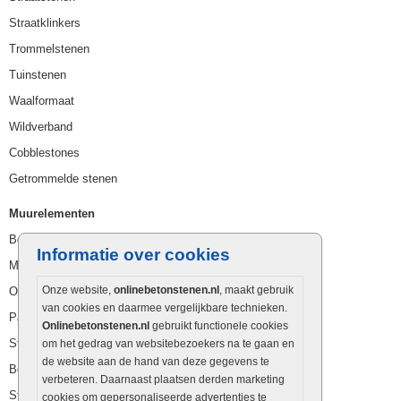
Straatklinkers
Trommelstenen
Tuinstenen
Waalformaat
Wildverband
Cobblestones
Getrommelde stenen
Muurelementen
Betonbielzen
Informatie over cookies
Muurstenen
Onze website,
onlinebetonstenen.nl
, maakt gebruik
Opsluitbanden
van cookies en daarmee vergelijkbare technieken.
Palissaden
Onlinebetonstenen.nl
gebruikt functionele cookies
Stapelblokken
om het gedrag van websitebezoekers na te gaan en
de website aan de hand van deze gegevens te
Betonblokken
verbeteren. Daarnaast plaatsen derden marketing
Stapelstenen
cookies om gepersonaliseerde advertenties te