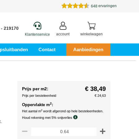
ervaringen
648
 - 219170
account
winkelwagen
Klantenservice
psluitbanden
Contact
Aanbiedingen
€ 38,49
Prijs per m2:
Prijs per besteleenheid
€ 24,63
2
Oppervlakte m
:
2
Het aantal m
wordt afgerond op hele besteleenheden.
Houd rekening met 5% snijverlies
.