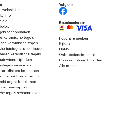
ie
Volg ons
n webwinkels
ke info
eleid
Betaalmethoden
beleid
egels schoonmaken
ps keramische tegels
Populaire merken
nen keramische tegels
Kijlstra
he tuintegels onderhouden
Oprey
heden keramische tegels
Onlinebetonstenen.nl
dsvriendelijke tuin
Claessen Stone + Garden
astegels vervoeren
Alle merken
lan klinkers berekenen
n betonklinkers per m2
eid tegels berekenen
nder overkapping
che tegels schoonmaken