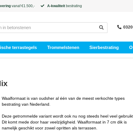
evering
vanaf €1.500,-
A-kwaliteit
bestrating
0320
sche terrastegels
Trommelstenen
Sierbestrating
O
ix
Waalformaat is van oudsher al één van de meest verkochte types
bestrating van Nederland.
Deze getrommelde variant wordt ook nu nog steeds heel veel gebruikt
Dit komt mede door haar veelzijdigheid. Waalformaat in 7 cm dik is
namelijk geschikt voor zowel opritten als terrassen.