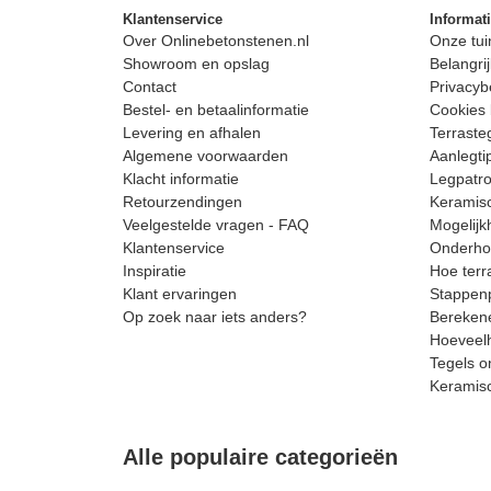
Klantenservice
Informat
Over Onlinebetonstenen.nl
Onze tui
Showroom en opslag
Belangrij
Contact
Privacyb
Bestel- en betaalinformatie
Cookies 
Levering en afhalen
Terrast
Algemene voorwaarden
Aanlegti
Klacht informatie
Legpatro
Retourzendingen
Keramisc
Veelgestelde vragen - FAQ
Mogelijk
Klantenservice
Onderhou
Inspiratie
Hoe terr
Klant ervaringen
Stappenp
Op zoek naar iets anders?
Berekene
Hoeveelh
Tegels o
Keramis
Alle populaire categorieën