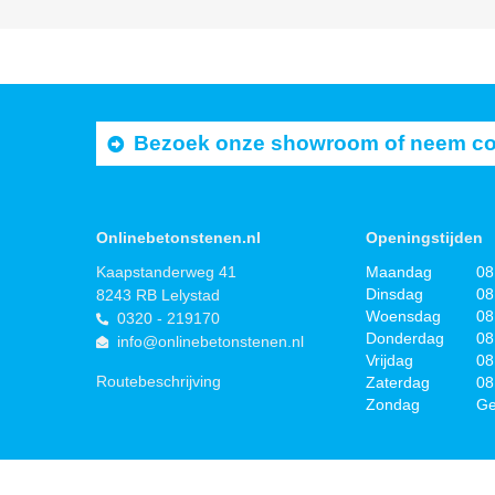
Bezoek onze showroom of neem cont
Onlinebetonstenen.nl
Openingstijden
Kaapstanderweg 41
Maandag
08
Dinsdag
08
8243 RB Lelystad
Woensdag
08
0320 - 219170
Donderdag
08
info@onlinebetonstenen.nl
Vrijdag
08
Routebeschrijving
Zaterdag
08
Zondag
Ge