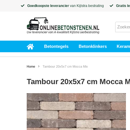
Goedkoopste leverancier
van
Kijlstra
bestrating
Gratis l
Betontegels
Betonklinkers
Kerami
Home
Tambour 20x5x7 cm Mocca Mix
Tambour 20x5x7 cm Mocca M