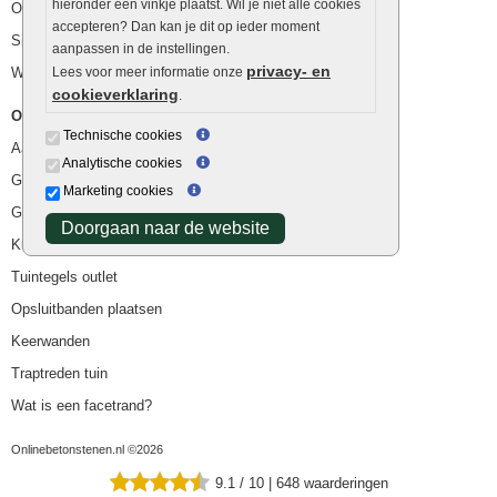
hieronder een vinkje plaatst. Wil je niet alle cookies
Ophoogzand
accepteren? Dan kan je dit op ieder moment
Siergrind en siersplit
aanpassen in de instellingen.
privacy- en
Waterafvoer
Lees voor meer informatie onze
cookieverklaring
.
Overig
Technische cookies
Aanbiedingen
Analytische cookies
Goedkope bestrating
Marketing cookies
Goedkope tuintegels
Doorgaan naar de website
Kunstgras
Tuintegels outlet
Opsluitbanden plaatsen
Keerwanden
Traptreden tuin
Wat is een facetrand?
Onlinebetonstenen.nl ©2026
9.1
/
10
|
648
waarderingen