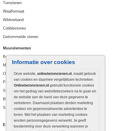
Tuinstenen
Waalformaat
Wildverband
Cobblestones
Getrommelde stenen
Muurelementen
Betonbielzen
Informatie over cookies
Muurstenen
Opsluitbanden
Onze website,
onlinebetonstenen.nl
, maakt gebruik
van cookies en daarmee vergelijkbare technieken.
Palissaden
Onlinebetonstenen.nl
gebruikt functionele cookies
Stapelblokken
om het gedrag van websitebezoekers na te gaan en
de website aan de hand van deze gegevens te
Betonblokken
verbeteren. Daarnaast plaatsen derden marketing
Stapelstenen
cookies om gepersonaliseerde advertenties te
tonen. Met het plaatsen van marketing cookies
worden persoonsgegevens verwerkt. Je geeft
Extra benodigdheden
toestemming voor deze verwerking wanneer je