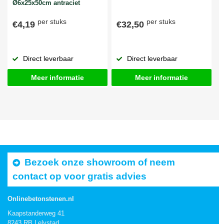
Ø6x25x50cm antraciet
per stuks
per stuks
€4,19
€32,50
Direct leverbaar
Direct leverbaar
Meer informatie
Meer informatie
Bezoek onze showroom of neem
contact op voor gratis advies
Onlinebetonstenen.nl
Kaapstanderweg 41
8243 RB Lelystad