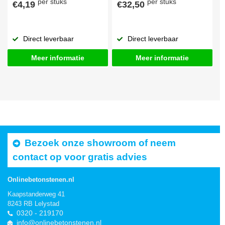
per stuks
per stuks
€4,19
€32,50
Direct leverbaar
Direct leverbaar
Meer informatie
Meer informatie
Bezoek onze showroom of neem
contact op voor gratis advies
Onlinebetonstenen.nl
Kaapstanderweg 41
8243 RB Lelystad
0320 - 219170
info@onlinebetonstenen.nl