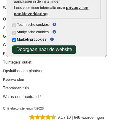
aanpassen in de instellingen.
privacy- en
Waterafvoer
Lees voor meer informatie onze
cookieverklaring
.
Overig
Technische cookies
Aanbiedingen
Analytische cookies
Goedkope bestrating
Marketing cookies
Goedkope tuintegels
Doorgaan naar de website
Kunstgras
Tuintegels outlet
Opsluitbanden plaatsen
Keerwanden
Traptreden tuin
Wat is een facetrand?
Onlinebetonstenen.nl ©2026
9.1
/
10
|
648
waarderingen