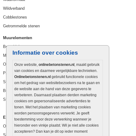
Wildverband
Cobblestones
Getrommelde stenen
Muurelementen
Betonbielzen
Informatie over cookies
Muurstenen
Opsluitbanden
Onze website,
onlinebetonstenen.nl
, maakt gebruik
van cookies en daarmee vergelijkbare technieken.
Palissaden
Onlinebetonstenen.nl
gebruikt functionele cookies
Stapelblokken
om het gedrag van websitebezoekers na te gaan en
de website aan de hand van deze gegevens te
Betonblokken
verbeteren. Daarnaast plaatsen derden marketing
Stapelstenen
cookies om gepersonaliseerde advertenties te
tonen. Met het plaatsen van marketing cookies
worden persoonsgegevens verwerkt. Je geeft
Extra benodigdheden
toestemming voor deze verwerking wanneer je
hieronder een vinkje plaatst. Wil je niet alle cookies
Ophoogzand
accepteren? Dan kan je dit op ieder moment
Siergrind en siersplit