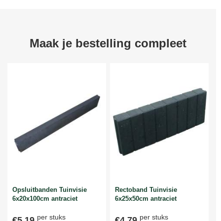
Maak je bestelling compleet
Opsluitbanden Tuinvisie
Rectoband Tuinvisie
6x20x100cm antraciet
6x25x50cm antraciet
per stuks
per stuks
€5,19
€4,79