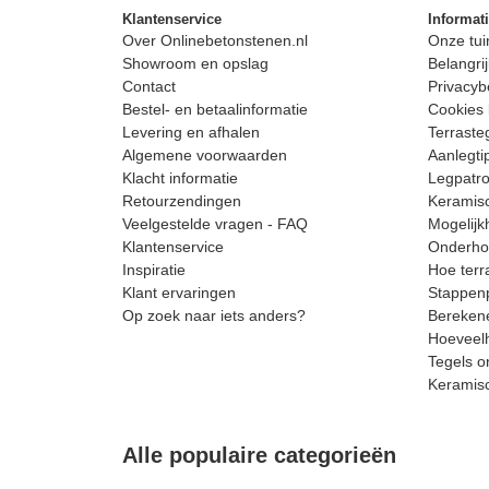
Klantenservice
Informat
Over Onlinebetonstenen.nl
Onze tui
Showroom en opslag
Belangrij
Contact
Privacyb
Bestel- en betaalinformatie
Cookies 
Levering en afhalen
Terrast
Algemene voorwaarden
Aanlegti
Klacht informatie
Legpatro
Retourzendingen
Keramisc
Veelgestelde vragen - FAQ
Mogelijk
Klantenservice
Onderhou
Inspiratie
Hoe terr
Klant ervaringen
Stappenp
Op zoek naar iets anders?
Berekene
Hoeveelh
Tegels o
Keramis
Alle populaire categorieën