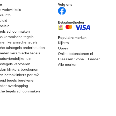
ie
Volg ons
n webwinkels
ke info
eleid
Betaalmethoden
beleid
egels schoonmaken
ps keramische tegels
Populaire merken
nen keramische tegels
Kijlstra
he tuintegels onderhouden
Oprey
heden keramische tegels
Onlinebetonstenen.nl
dsvriendelijke tuin
Claessen Stone + Garden
astegels vervoeren
Alle merken
lan klinkers berekenen
n betonklinkers per m2
eid tegels berekenen
nder overkapping
che tegels schoonmaken