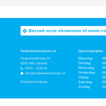
Bezoek onze showroom of neem cont
Onlinebetonstenen.nl
Openingstijden
Kaapstanderweg 41
Maandag
08
Dinsdag
08
8243 RB Lelystad
Woensdag
08
0320 - 219170
Donderdag
08
info@onlinebetonstenen.nl
Vrijdag
08
Routebeschrijving
Zaterdag
08
Zondag
Ge