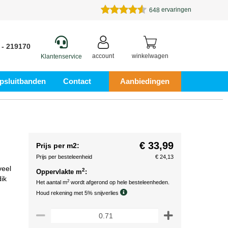
ervaringen
648
 - 219170
account
winkelwagen
Klantenservice
psluitbanden
Contact
Aanbiedingen
€ 33,99
Prijs per m2:
Prijs per besteleenheid
€ 24,13
veel
2
Oppervlakte m
:
ik
2
Het aantal m
wordt afgerond op hele besteleenheden.
Houd rekening met 5% snijverlies