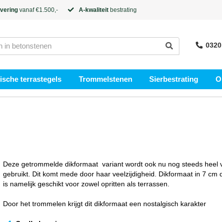
evering
vanaf €1.500,-
A-kwaliteit
bestrating
0320
sche terrastegels
Trommelstenen
Sierbestrating
O
Deze getrommelde dikformaat variant wordt ook nu nog steeds heel 
gebruikt. Dit komt mede door haar veelzijdigheid. Dikformaat in 7 cm d
is namelijk geschikt voor zowel opritten als terrassen.
Door het trommelen krijgt dit dikformaat een nostalgisch karakter