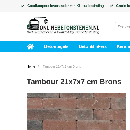
Goedkoopste leverancier
van
Kijlstra
bestrating
Gratis l
Betontegels
Betonklinkers
Kerami
Home
Tambour 21x7x7 cm Brons
Tambour 21x7x7 cm Brons