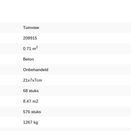
Tuinvisie
208915
2
0.71 m
Beton
Onbehandeld
21x7x7cm
68 stuks
8,47 m2
576 stuks
1267 kg