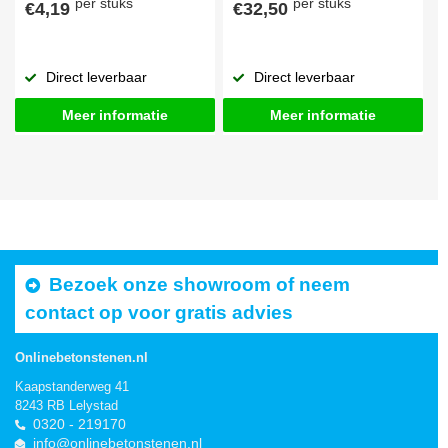
per stuks
per stuks
€4,19
€32,50
Direct leverbaar
Direct leverbaar
Meer informatie
Meer informatie
Bezoek onze showroom of neem
contact op voor gratis advies
Onlinebetonstenen.nl
Kaapstanderweg 41
8243 RB Lelystad
0320 - 219170
info@onlinebetonstenen.nl