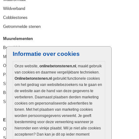
Wildverband
Cobblestones
Getrommelde stenen
Muurelementen
Betonbielzen
Informatie over cookies
Muurstenen
Opsluitbanden
Onze website,
onlinebetonstenen.nl
, maakt gebruik
van cookies en daarmee vergelijkbare technieken.
Palissaden
Onlinebetonstenen.nl
gebruikt functionele cookies
Stapelblokken
om het gedrag van websitebezoekers na te gaan en
de website aan de hand van deze gegevens te
Betonblokken
verbeteren. Daarnaast plaatsen derden marketing
Stapelstenen
cookies om gepersonaliseerde advertenties te
tonen. Met het plaatsen van marketing cookies
worden persoonsgegevens verwerkt. Je geeft
Extra benodigdheden
toestemming voor deze verwerking wanneer je
hieronder een vinkje plaatst. Wil je niet alle cookies
Ophoogzand
accepteren? Dan kan je dit op ieder moment
Siergrind en siersplit