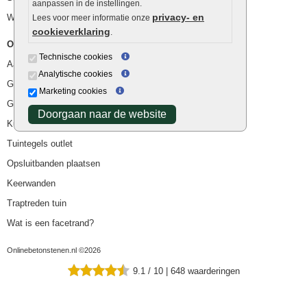
aanpassen in de instellingen.
privacy- en
Waterafvoer
Lees voor meer informatie onze
cookieverklaring
.
Overig
Technische cookies
Aanbiedingen
Analytische cookies
Goedkope bestrating
Marketing cookies
Goedkope tuintegels
Doorgaan naar de website
Kunstgras
Tuintegels outlet
Opsluitbanden plaatsen
Keerwanden
Traptreden tuin
Wat is een facetrand?
Onlinebetonstenen.nl ©2026
9.1
/
10
|
648
waarderingen