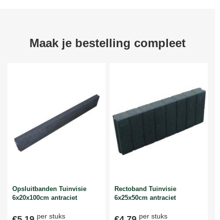
Maak je bestelling compleet
Opsluitbanden Tuinvisie
Rectoband Tuinvisie
6x20x100cm antraciet
6x25x50cm antraciet
per stuks
per stuks
€5,19
€4,79