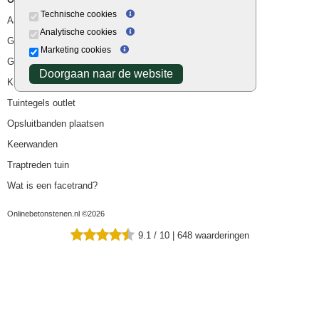
Technische cookies
Aanbiedingen
Analytische cookies
Goedkope bestrating
Marketing cookies
Goedkope tuintegels
Doorgaan naar de website
Kunstgras
Tuintegels outlet
Opsluitbanden plaatsen
Keerwanden
Traptreden tuin
Wat is een facetrand?
Onlinebetonstenen.nl ©2026
9.1
/
10
|
648
waarderingen