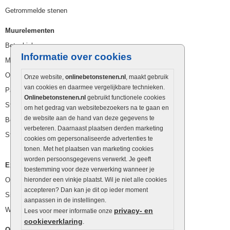
Getrommelde stenen
Muurelementen
Betonbielzen
Informatie over cookies
Muurstenen
Opsluitbanden
Onze website,
onlinebetonstenen.nl
, maakt gebruik
van cookies en daarmee vergelijkbare technieken.
Palissaden
Onlinebetonstenen.nl
gebruikt functionele cookies
Stapelblokken
om het gedrag van websitebezoekers na te gaan en
de website aan de hand van deze gegevens te
Betonblokken
verbeteren. Daarnaast plaatsen derden marketing
Stapelstenen
cookies om gepersonaliseerde advertenties te
tonen. Met het plaatsen van marketing cookies
worden persoonsgegevens verwerkt. Je geeft
Extra benodigdheden
toestemming voor deze verwerking wanneer je
Ophoogzand
hieronder een vinkje plaatst. Wil je niet alle cookies
accepteren? Dan kan je dit op ieder moment
Siergrind en siersplit
aanpassen in de instellingen.
Waterafvoer
privacy- en
Lees voor meer informatie onze
cookieverklaring
.
Overig