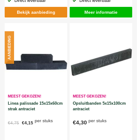
Direct leverbaar
Direct leverbaar
Bekijk aanbieding
Meer informatie
AANBIEDING
MEEST GEKOZEN!
MEEST GEKOZEN!
Linea palissade 15x15x60cm
Opsluitbanden 5x15x100cm
strak antraciet
antraciet
per stuks
per stuks
€4,30
€4,75
€4,15