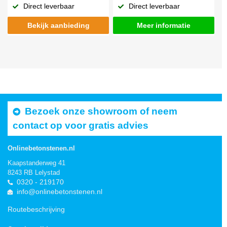
Direct leverbaar
Direct leverbaar
Bekijk aanbieding
Meer informatie
Bezoek onze showroom of neem
contact op voor gratis advies
Onlinebetonstenen.nl
Kaapstanderweg 41
8243 RB Lelystad
0320 - 219170
info@onlinebetonstenen.nl
Routebeschrijving