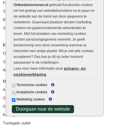
Palissaden
Onlinebetonstenen.nl
gebruikt functionele cookies
om het gedrag van websitebezoekers na te gaan en
Stapelblokken
de website aan de hand van deze gegevens te
Betonblokken
verbeteren. Daarnaast plaatsen derden marketing
Stapelstenen
cookies om gepersonaliseerde advertenties te
tonen. Met het plaatsen van marketing cookies
worden persoonsgegevens verwerkt. Je geeft
Extra benodigdheden
toestemming voor deze verwerking wanneer je
hieronder een vinkje plaatst. Wil je niet alle cookies
Ophoogzand
accepteren? Dan kan je dit op ieder moment
Siergrind en siersplit
aanpassen in de instellingen.
privacy- en
Lees voor meer informatie onze
Waterafvoer
cookieverklaring
.
Overig
Technische cookies
Aanbiedingen
Analytische cookies
Goedkope bestrating
Marketing cookies
Goedkope tuintegels
Doorgaan naar de website
Kunstgras
Tuintegels outlet