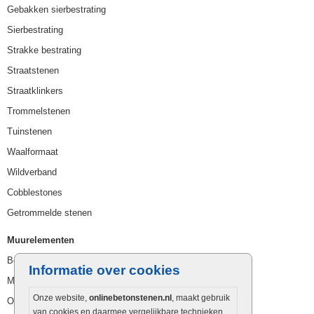
Gebakken sierbestrating
Sierbestrating
Strakke bestrating
Straatstenen
Straatklinkers
Trommelstenen
Tuinstenen
Waalformaat
Wildverband
Cobblestones
Getrommelde stenen
Muurelementen
Betonbielzen
Informatie over cookies
Muurstenen
Onze website,
onlinebetonstenen.nl
, maakt gebruik
Opsluitbanden
van cookies en daarmee vergelijkbare technieken.