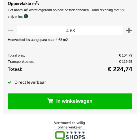
2
Oppervlakte m
:
2
Het aantal m
wordt afgerond op hele besteleenheden. Houd rekening met 5%
snijverlies
Hoeveelheid is aangepast naar 4.68 m2.
Totaal prijs:
€ 104,79
Transportkosten:
€ 119,95
€
224,74
Totaal:
Direct leverbaar
In winkelwagen