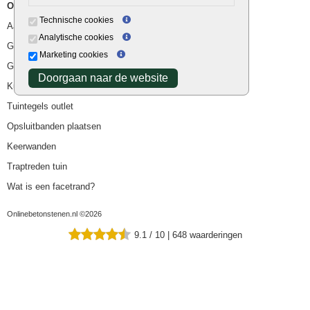
Overig
Technische cookies
Aanbiedingen
Analytische cookies
Goedkope bestrating
Marketing cookies
Goedkope tuintegels
Doorgaan naar de website
Kunstgras
Tuintegels outlet
Opsluitbanden plaatsen
Keerwanden
Traptreden tuin
Wat is een facetrand?
Onlinebetonstenen.nl ©2026
9.1
/
10
|
648
waarderingen