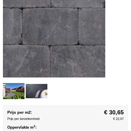
€ 30,65
Prijs per m2:
Prijs per besteleenheid
€ 22,07
2
Oppervlakte m
: