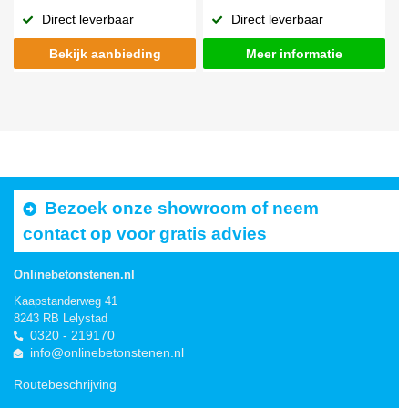
Direct leverbaar
Direct leverbaar
Bekijk aanbieding
Meer informatie
Bezoek onze showroom of neem
contact op voor gratis advies
Onlinebetonstenen.nl
Kaapstanderweg 41
8243 RB Lelystad
0320 - 219170
info@onlinebetonstenen.nl
Routebeschrijving