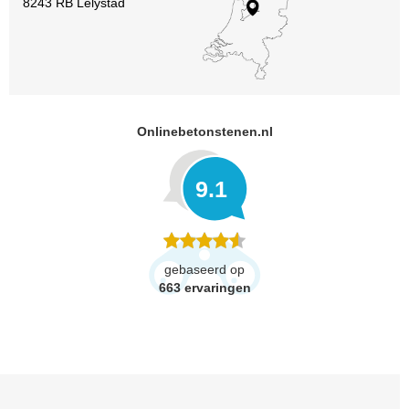
8243 RB Lelystad
Onlinebetonstenen.nl
9.1
gebaseerd op
663
ervaringen