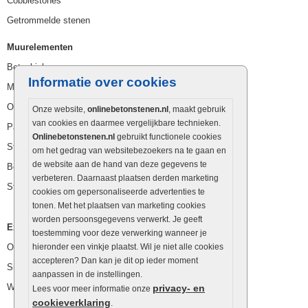
Cobblestones
Getrommelde stenen
Muurelementen
Betonbielzen
Informatie over cookies
Muurstenen
Opsluitbanden
Onze website,
onlinebetonstenen.nl
, maakt gebruik
van cookies en daarmee vergelijkbare technieken.
Palissaden
Onlinebetonstenen.nl
gebruikt functionele cookies
Stapelblokken
om het gedrag van websitebezoekers na te gaan en
de website aan de hand van deze gegevens te
Betonblokken
verbeteren. Daarnaast plaatsen derden marketing
Stapelstenen
cookies om gepersonaliseerde advertenties te
tonen. Met het plaatsen van marketing cookies
worden persoonsgegevens verwerkt. Je geeft
Extra benodigdheden
toestemming voor deze verwerking wanneer je
Ophoogzand
hieronder een vinkje plaatst. Wil je niet alle cookies
accepteren? Dan kan je dit op ieder moment
Siergrind en siersplit
aanpassen in de instellingen.
Waterafvoer
privacy- en
Lees voor meer informatie onze
cookieverklaring
.