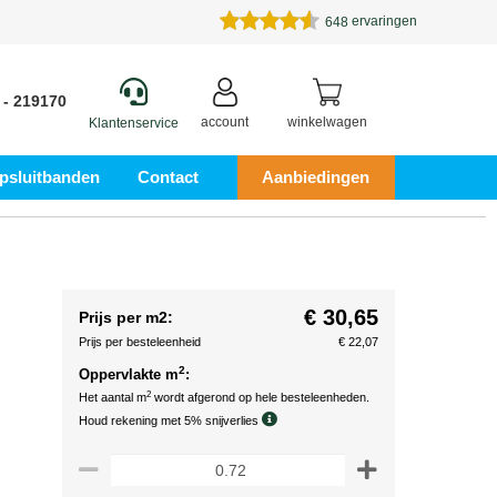
ervaringen
648
 - 219170
account
winkelwagen
Klantenservice
psluitbanden
Contact
Aanbiedingen
€ 30,65
Prijs per m2:
Prijs per besteleenheid
€ 22,07
2
Oppervlakte m
:
2
Het aantal m
wordt afgerond op hele besteleenheden.
Houd rekening met 5% snijverlies