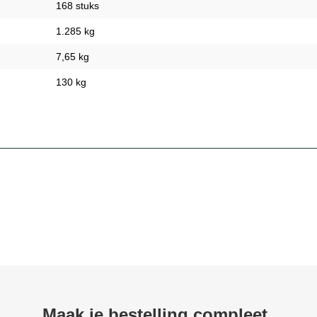
168 stuks
1.285 kg
7,65 kg
130 kg
Maak je bestelling compleet