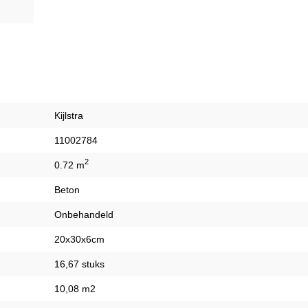
Kijlstra
11002784
2
0.72 m
Beton
Onbehandeld
20x30x6cm
16,67 stuks
10,08 m2