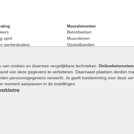
rating
Muurelementen
nkers
Betonbielzen
g oprit
Muurstenen
 sierbestrating
Opsluitbanden
rating
Palissaden
bestrating
Stapelblokken
enen
Betonblokken
k van cookies en daarmee vergelijkbare technieken.
Onlinebetonsten
nkers
Stapelstenen
hand van deze gegevens te verbeteren. Daarnaast plaatsen derden mar
stenen
orden persoonsgegevens verwerkt. Je geeft toestemming voor deze verwe
en
eder moment aanpassen in de instellingen.
Extra benodigdheden
maat
verklaring
.
Ophoogzand
band
Siergrind en siersplit
tones
Waterafvoer
elde stenen