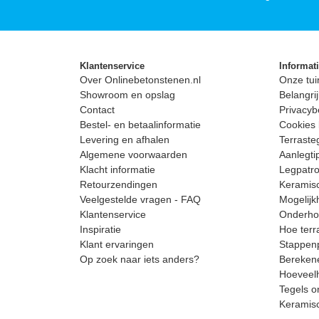
Klantenservice
Informat
Over Onlinebetonstenen.nl
Onze tui
Showroom en opslag
Belangrij
Contact
Privacyb
Bestel- en betaalinformatie
Cookies 
Levering en afhalen
Terrast
Algemene voorwaarden
Aanlegti
Klacht informatie
Legpatro
Retourzendingen
Keramisc
Veelgestelde vragen - FAQ
Mogelijk
Klantenservice
Onderhou
Inspiratie
Hoe terr
Klant ervaringen
Stappenp
Op zoek naar iets anders?
Berekene
Hoeveelh
Tegels o
Keramis