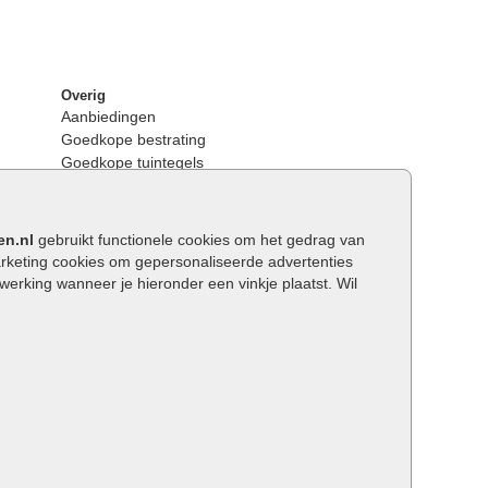
Overig
Aanbiedingen
Goedkope bestrating
Goedkope tuintegels
Kunstgras
Tuintegels outlet
Opsluitbanden plaatsen
en.nl
gebruikt functionele cookies om het gedrag van
Keerwanden
keting cookies om gepersonaliseerde advertenties
Traptreden tuin
rking wanneer je hieronder een vinkje plaatst. Wil
Wat is een facetrand?