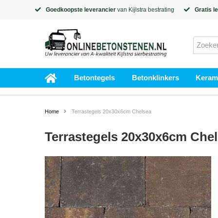
Goedkoopste leverancier
van
Kijlstra
bestrating
Gratis l
Betontegels
Betonklinkers
Kerami
Home
Terrastegels 20x30x6cm Chelsea
Terrastegels 20x30x6cm Che