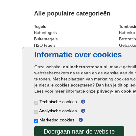
Alle populaire categorieën
Tegels
Tuinbest
Betontegels
Betonkli
Buitentegels
Bestratin
H2O tegels
Gebakken
Keramische terrastegels
Sierbest
Informatie over cookies
Oprit tegels
Strakke 
Patio tegels
Straatst
Onze website,
onlinebetonstenen.nl
, maakt gebrui
Siertegels
Straatkli
websitebezoekers na te gaan en de website aan de 
Stoeptegels
Trommel
te tonen. Met het plaatsen van marketing cookies w
Straattegels
Tuinsten
je niet alle cookies accepteren? Dan kan je dit op i
Terrastegels
Waalfor
Lees voor meer informatie onze
privacy- en cookie
Tuintegels
Wildver
Technische cookies
Buitentegels
Cobbles
Grote terrastegels
Getromm
Analytische cookies
Marketing cookies
Doorgaan naar de website