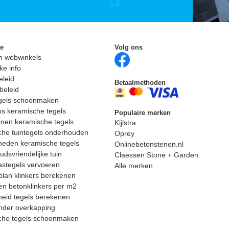
ie
Volg ons
n webwinkels
ke info
eleid
Betaalmethoden
beleid
egels schoonmaken
ps keramische tegels
Populaire merken
nen keramische tegels
Kijlstra
he tuintegels onderhouden
Oprey
heden keramische tegels
Onlinebetonstenen.nl
dsvriendelijke tuin
Claessen Stone + Garden
astegels vervoeren
Alle merken
lan klinkers berekenen
n betonklinkers per m2
eid tegels berekenen
nder overkapping
che tegels schoonmaken