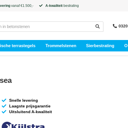
evering
vanaf €1.500,-
A-kwaliteit
bestrating
0320
sche terrastegels
Trommelstenen
Sierbestrating
O
lsea
Snelle levering
Laagste prijsgarantie
Uitsluitend A-kwaliteit