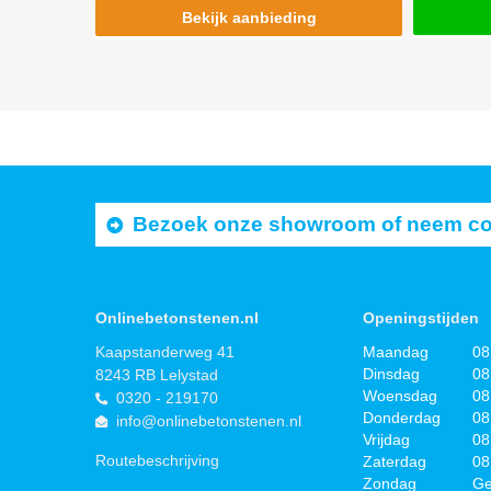
Bekijk aanbieding
Bezoek onze showroom of neem cont
Onlinebetonstenen.nl
Openingstijden
Kaapstanderweg 41
Maandag
08
Dinsdag
08
8243 RB Lelystad
Woensdag
08
0320 - 219170
Donderdag
08
info@onlinebetonstenen.nl
Vrijdag
08
Routebeschrijving
Zaterdag
08
Zondag
Ge