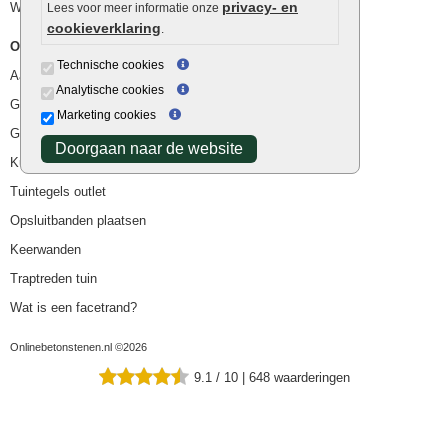
privacy- en
Waterafvoer
Lees voor meer informatie onze
cookieverklaring
.
Overig
Technische cookies
Aanbiedingen
Analytische cookies
Goedkope bestrating
Marketing cookies
Goedkope tuintegels
Doorgaan naar de website
Kunstgras
Tuintegels outlet
Opsluitbanden plaatsen
Keerwanden
Traptreden tuin
Wat is een facetrand?
Onlinebetonstenen.nl ©2026
9.1
/
10
|
648
waarderingen