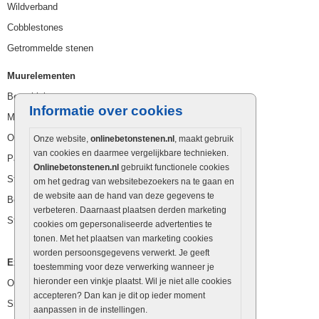
Wildverband
Cobblestones
Getrommelde stenen
Muurelementen
Betonbielzen
Informatie over cookies
Muurstenen
Opsluitbanden
Onze website,
onlinebetonstenen.nl
, maakt gebruik
van cookies en daarmee vergelijkbare technieken.
Palissaden
Onlinebetonstenen.nl
gebruikt functionele cookies
Stapelblokken
om het gedrag van websitebezoekers na te gaan en
de website aan de hand van deze gegevens te
Betonblokken
verbeteren. Daarnaast plaatsen derden marketing
Stapelstenen
cookies om gepersonaliseerde advertenties te
tonen. Met het plaatsen van marketing cookies
worden persoonsgegevens verwerkt. Je geeft
Extra benodigdheden
toestemming voor deze verwerking wanneer je
hieronder een vinkje plaatst. Wil je niet alle cookies
Ophoogzand
accepteren? Dan kan je dit op ieder moment
Siergrind en siersplit
aanpassen in de instellingen.