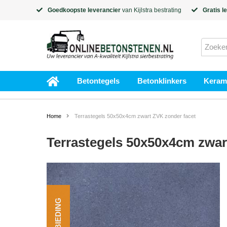
Goedkoopste leverancier
van
Kijlstra
bestrating
Gratis l
Betontegels
Betonklinkers
Kerami
Home
Terrastegels 50x50x4cm zwart ZVK zonder facet
Terrastegels 50x50x4cm zwar
AANBIEDING