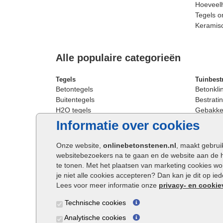
Hoeveelh
Tegels o
Keramis
Alle populaire categorieën
Tegels
Tuinbest
Betontegels
Betonkli
Buitentegels
Bestratin
H2O tegels
Gebakken
Keramische terrastegels
Sierbest
Informatie over cookies
Oprit tegels
Strakke 
Patio tegels
Straatst
Onze website,
onlinebetonstenen.nl
, maakt gebrui
Siertegels
Straatkli
websitebezoekers na te gaan en de website aan de 
Stoeptegels
Trommel
te tonen. Met het plaatsen van marketing cookies w
Straattegels
Tuinsten
je niet alle cookies accepteren? Dan kan je dit op i
Terrastegels
Waalfor
Lees voor meer informatie onze
privacy- en cookie
Tuintegels
Wildver
Technische cookies
Buitentegels
Cobbles
Grote terrastegels
Getromm
Analytische cookies