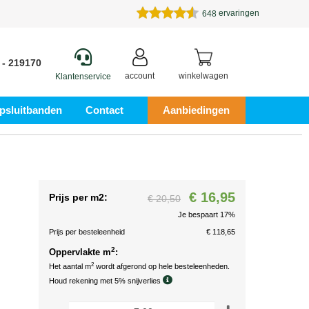
ervaringen
648
 - 219170
account
winkelwagen
Klantenservice
psluitbanden
Contact
Aanbiedingen
€ 16,95
Prijs per m2:
€ 20,50
Je bespaart 17%
Prijs per besteleenheid
€ 118,65
2
Oppervlakte m
:
2
Het aantal m
wordt afgerond op hele besteleenheden.
Houd rekening met 5% snijverlies