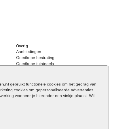
Overig
Aanbiedingen
Goedkope bestrating
Goedkope tuintegels
Kunstgras
Tuintegels outlet
Opsluitbanden plaatsen
en.nl
gebruikt functionele cookies om het gedrag van
Keerwanden
keting cookies om gepersonaliseerde advertenties
Traptreden tuin
rking wanneer je hieronder een vinkje plaatst. Wil
Wat is een facetrand?