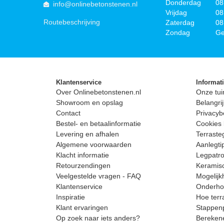
Donderdag
08
info@onlinebetonstenen.nl
Vrijdag
08
Routebeschrijving
Zaterdag
08
Zondag
Ge
Klantenservice
Informat
Over Onlinebetonstenen.nl
Onze tui
Showroom en opslag
Belangrij
Contact
Privacyb
Bestel- en betaalinformatie
Cookies 
Levering en afhalen
Terrast
Algemene voorwaarden
Aanlegti
Klacht informatie
Legpatro
Retourzendingen
Keramisc
Veelgestelde vragen - FAQ
Mogelijk
Klantenservice
Onderhou
Inspiratie
Hoe terr
Klant ervaringen
Stappenp
Op zoek naar iets anders?
Berekene