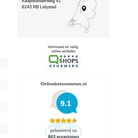
Kaapstanderweg 41
8243 RB Lelystad
Onlinebetonstenen.nl
9.1
gebaseerd op
663
ervaringen