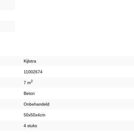
Kijlstra
11002674
2
7 m
Beton
Onbehandeld
50x50x4cm
4 stuks