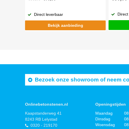
Direct
Direct leverbaar
Bekijk aanbieding
Bezoek onze showroom of neem cont
Onlinebetonstenen.nl
Openingstijden
Kaapstanderweg 41
Maandag
08
Dinsdag
08
8243 RB Lelystad
Woensdag
08
0320 - 219170