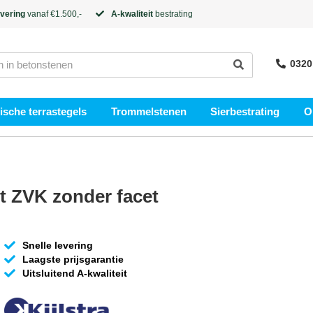
evering
vanaf €1.500,-
A-kwaliteit
bestrating
0320
sche terrastegels
Trommelstenen
Sierbestrating
O
t ZVK zonder facet
Snelle levering
Laagste prijsgarantie
Uitsluitend A-kwaliteit