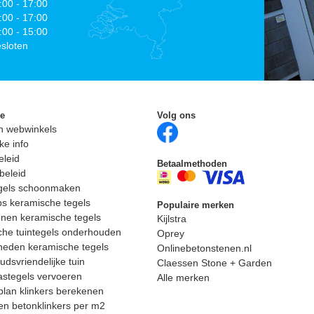
:00 - 17:00
:00 - 17:00
:00 - 15:00
sloten
ie
Volg ons
n webwinkels
ke info
eleid
Betaalmethoden
beleid
egels schoonmaken
ps keramische tegels
Populaire merken
nen keramische tegels
Kijlstra
he tuintegels onderhouden
Oprey
heden keramische tegels
Onlinebetonstenen.nl
dsvriendelijke tuin
Claessen Stone + Garden
astegels vervoeren
Alle merken
lan klinkers berekenen
n betonklinkers per m2