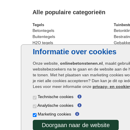
Alle populaire categorieën
Tegels
Tuinbest
Betontegels
Betonkli
Buitentegels
Bestratin
H2O tegels
Gebakken
Keramische terrastegels
Sierbest
Informatie over cookies
Oprit tegels
Strakke 
Patio tegels
Straatst
Onze website,
onlinebetonstenen.nl
, maakt gebrui
Siertegels
Straatkli
websitebezoekers na te gaan en de website aan de 
Stoeptegels
Trommel
te tonen. Met het plaatsen van marketing cookies w
Straattegels
Tuinsten
je niet alle cookies accepteren? Dan kan je dit op i
Terrastegels
Waalfor
Lees voor meer informatie onze
privacy- en cookie
Tuintegels
Wildver
Technische cookies
Buitentegels
Cobbles
Grote terrastegels
Getromm
Analytische cookies
Marketing cookies
Doorgaan naar de website
Onlinebetonstenen.nl ©2026