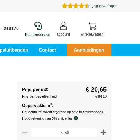
ervaringen
648
 - 219170
account
winkelwagen
Klantenservice
psluitbanden
Contact
Aanbiedingen
€ 20,65
Prijs per m2:
Prijs per besteleenheid
€ 94,16
2
Oppervlakte m
:
2
Het aantal m
wordt afgerond op hele besteleenheden.
Houd rekening met 5% snijverlies