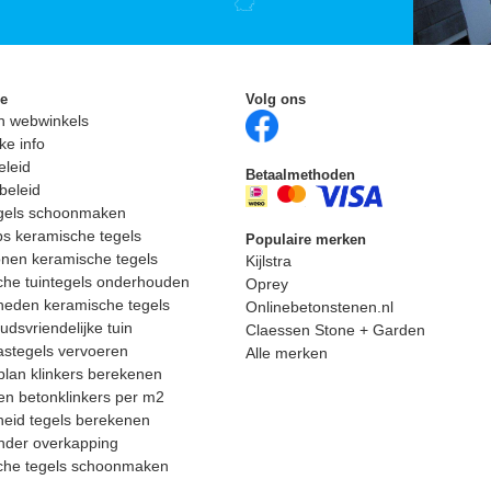
ie
Volg ons
n webwinkels
ke info
eleid
Betaalmethoden
beleid
egels schoonmaken
ps keramische tegels
Populaire merken
nen keramische tegels
Kijlstra
he tuintegels onderhouden
Oprey
heden keramische tegels
Onlinebetonstenen.nl
dsvriendelijke tuin
Claessen Stone + Garden
astegels vervoeren
Alle merken
lan klinkers berekenen
n betonklinkers per m2
eid tegels berekenen
nder overkapping
che tegels schoonmaken