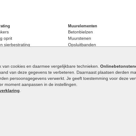
rating
Muurelementen
nkers
Betonbielzen
g oprit
Muurstenen
 sierbestrating
Opsluitbanden
rating
Palissaden
bestrating
Stapelblokken
enen
Betonblokken
k van cookies en daarmee vergelijkbare technieken.
Onlinebetonsten
nkers
Stapelstenen
hand van deze gegevens te verbeteren. Daarnaast plaatsen derden mar
stenen
orden persoonsgegevens verwerkt. Je geeft toestemming voor deze verwe
en
eder moment aanpassen in de instellingen.
Extra benodigdheden
maat
verklaring
.
Ophoogzand
band
Siergrind en siersplit
tones
Waterafvoer
elde stenen