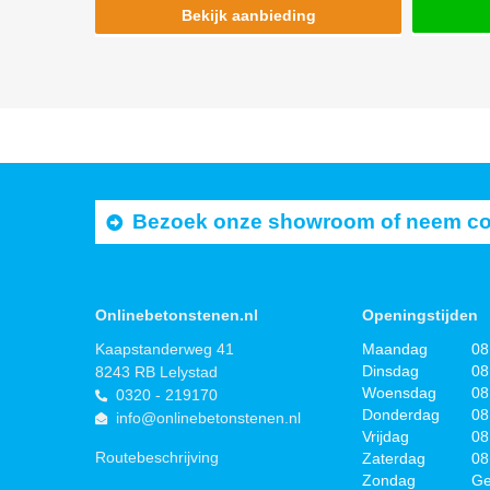
Bekijk aanbieding
Bezoek onze showroom of neem cont
Onlinebetonstenen.nl
Openingstijden
Kaapstanderweg 41
Maandag
08
Dinsdag
08
8243 RB Lelystad
Woensdag
08
0320 - 219170
Donderdag
08
info@onlinebetonstenen.nl
Vrijdag
08
Routebeschrijving
Zaterdag
08
Zondag
Ge