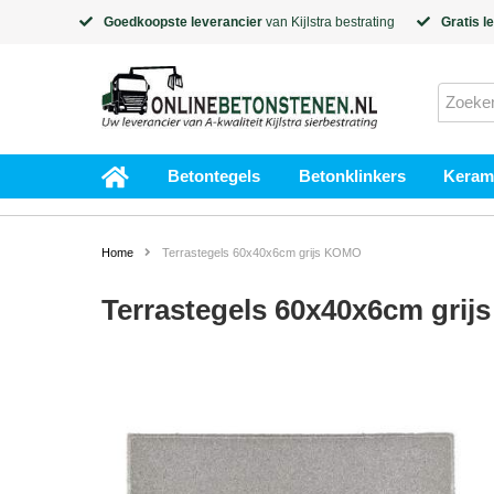
Goedkoopste leverancier
van
Kijlstra
bestrating
Gratis l
Betontegels
Betonklinkers
Kerami
Home
Terrastegels 60x40x6cm grijs KOMO
Terrastegels 60x40x6cm gri