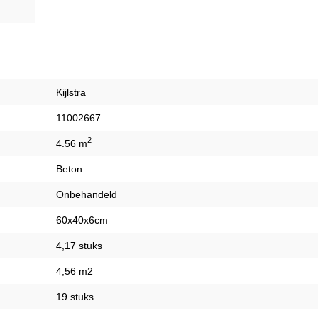
Kijlstra
11002667
2
4.56 m
Beton
Onbehandeld
60x40x6cm
4,17 stuks
4,56 m2
19 stuks