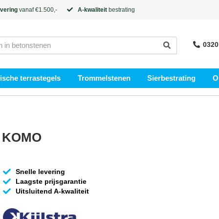
evering
vanaf €1.500,-
A-kwaliteit
bestrating
0320
sche terrastegels
Trommelstenen
Sierbestrating
O
js KOMO
Snelle levering
Laagste prijsgarantie
Uitsluitend A-kwaliteit