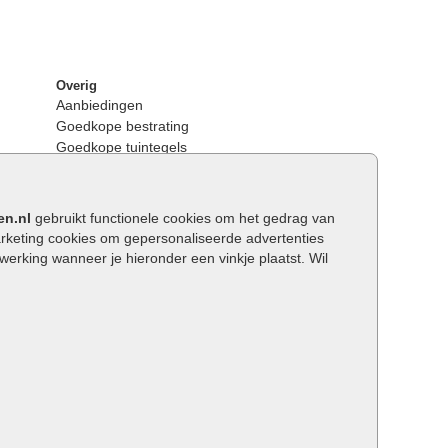
Overig
Aanbiedingen
Goedkope bestrating
Goedkope tuintegels
Kunstgras
Tuintegels outlet
Opsluitbanden plaatsen
en.nl
gebruikt functionele cookies om het gedrag van
Keerwanden
keting cookies om gepersonaliseerde advertenties
Traptreden tuin
rking wanneer je hieronder een vinkje plaatst. Wil
Wat is een facetrand?