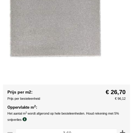
€ 26,70
Prijs per m2:
Prijs per besteleenheid
€ 96,12
2
Oppervlakte m
:
2
Het aantal m
wordt afgerond op hele besteleenheden. Houd rekening met 5%
snijverlies