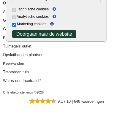
Overig
Technische cookies
Aanbiedingen
Analytische cookies
Goedkope bestrating
Marketing cookies
Goedkope tuintegels
Doorgaan naar de website
Kunstgras
Tuintegels outlet
Opsluitbanden plaatsen
Keerwanden
Traptreden tuin
Wat is een facetrand?
Onlinebetonstenen.nl ©2026
9.1
/
10
|
648
waarderingen