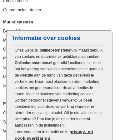
Cobblestones
Getrommelde stenen
Muurelementen
Betonbielzen
Informatie over cookies
Muurstenen
Opsluitbanden
Onze website,
onlinebetonstenen.nl
, maakt gebruik
van cookies en daarmee vergelijkbare technieken.
Palissaden
Onlinebetonstenen.nl
gebruikt functionele cookies
Stapelblokken
om het gedrag van websitebezoekers na te gaan en
de website aan de hand van deze gegevens te
Betonblokken
verbeteren. Daarnaast plaatsen derden marketing
Stapelstenen
cookies om gepersonaliseerde advertenties te
tonen. Met het plaatsen van marketing cookies
worden persoonsgegevens verwerkt. Je geeft
Extra benodigdheden
toestemming voor deze verwerking wanneer je
Ophoogzand
hieronder een vinkje plaatst. Wil je niet alle cookies
accepteren? Dan kan je dit op ieder moment
Siergrind en siersplit
aanpassen in de instellingen.
Waterafvoer
privacy- en
Lees voor meer informatie onze
cookieverklaring
.