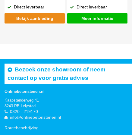
Direct leverbaar
Direct leverbaar
Bekijk aanbieding
Meer informatie
Bezoek onze showroom of neem
contact op voor gratis advies
Onlinebetonstenen.nl
Kaapstanderweg 41
8243 RB Lelystad
0320 - 219170
info@onlinebetonstenen.nl
Routebeschrijving