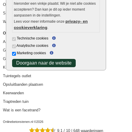
hieronder een vinkje plaatst. Wil je niet alle cookies
Ophoogzand
accepteren? Dan kan je dit op ieder moment
Siergrind en siersplit
aanpassen in de instellingen.
privacy- en
Waterafvoer
Lees voor meer informatie onze
cookieverklaring
.
Overig
Technische cookies
Aanbiedingen
Analytische cookies
Goedkope bestrating
Marketing cookies
Goedkope tuintegels
Doorgaan naar de website
Kunstgras
Tuintegels outlet
Opsluitbanden plaatsen
Keerwanden
Traptreden tuin
Wat is een facetrand?
Onlinebetonstenen.nl ©2026
9.1
/
10
|
648
waarderingen