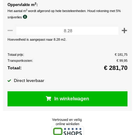
2
Oppervlakte m
:
2
Het aantal m
wordt afgerond op hele besteleenheden. Houd rekening met 5%
snijverlies
Hoeveelheid is aangepast naar 8.28 m2.
Totaal prijs:
€ 181,75
Transportkosten:
€ 99,95
€
281,70
Totaal:
Direct leverbaar
In winkelwagen