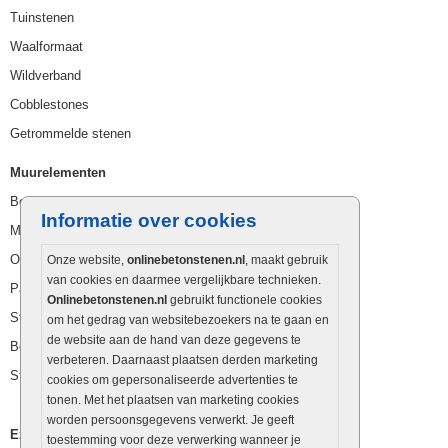
Tuinstenen
Waalformaat
Wildverband
Cobblestones
Getrommelde stenen
Muurelementen
Betonbielzen
Informatie over cookies
Muurstenen
Opsluitbanden
Onze website,
onlinebetonstenen.nl
, maakt gebruik
van cookies en daarmee vergelijkbare technieken.
Palissaden
Onlinebetonstenen.nl
gebruikt functionele cookies
Stapelblokken
om het gedrag van websitebezoekers na te gaan en
de website aan de hand van deze gegevens te
Betonblokken
verbeteren. Daarnaast plaatsen derden marketing
Stapelstenen
cookies om gepersonaliseerde advertenties te
tonen. Met het plaatsen van marketing cookies
worden persoonsgegevens verwerkt. Je geeft
Extra benodigdheden
toestemming voor deze verwerking wanneer je