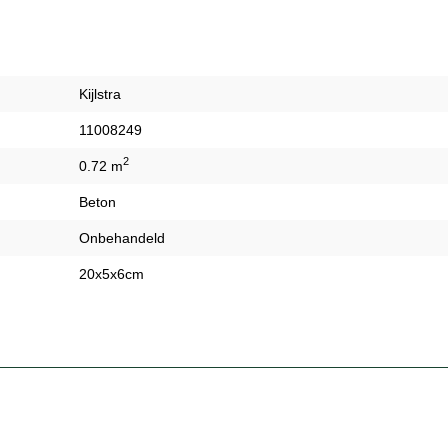
Kijlstra
11008249
2
0.72 m
Beton
Onbehandeld
20x5x6cm