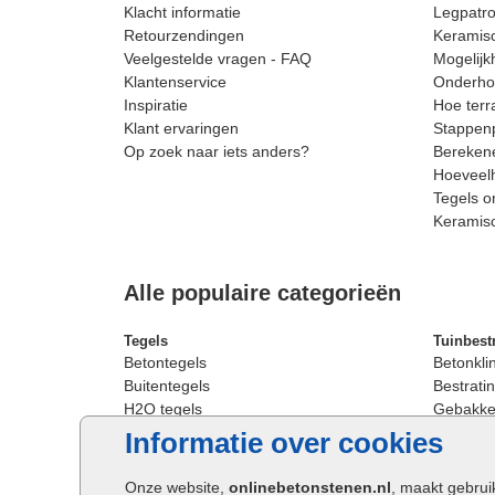
Klacht informatie
Legpatro
Retourzendingen
Keramisc
Veelgestelde vragen - FAQ
Mogelijk
Klantenservice
Onderhou
Inspiratie
Hoe terr
Klant ervaringen
Stappenp
Op zoek naar iets anders?
Berekene
Hoeveelh
Tegels o
Keramis
Alle populaire categorieën
Tegels
Tuinbest
Betontegels
Betonkli
Buitentegels
Bestratin
H2O tegels
Gebakken
Keramische terrastegels
Sierbest
Informatie over cookies
Oprit tegels
Strakke 
Patio tegels
Straatst
Onze website,
onlinebetonstenen.nl
, maakt gebrui