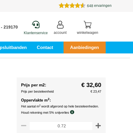
ervaringen
648
 - 219170
account
winkelwagen
Klantenservice
psluitbanden
Contact
Aanbiedingen
€ 32,60
Prijs per m2:
Prijs per besteleenheid
€ 23,47
2
Oppervlakte m
:
2
Het aantal m
wordt afgerond op hele besteleenheden.
Houd rekening met 5% snijverlies