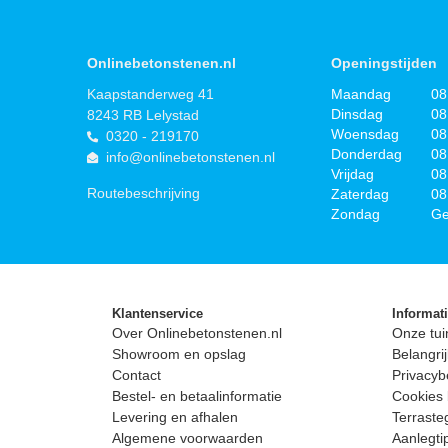
Onlinebetonstenen.nl
Openingstijden
Kaapstanderweg 41
Maandag
08
Dinsdag
08
8243 RB Lelystad
Woensdag
08
0320 - 219170
Donderdag
08
info@onlinebetonstenen.nl
Vrijdag
08
Routebeschrijving
Zaterdag
08
Zondag
Ge
Klantenservice
Informat
Over Onlinebetonstenen.nl
Onze tui
Showroom en opslag
Belangrij
Contact
Privacyb
Bestel- en betaalinformatie
Cookies 
Levering en afhalen
Terrast
Algemene voorwaarden
Aanlegti