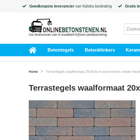
Goedkoopste leverancier
van
Kijlstra
bestrating
Gratis l
Betontegels
Betonklinkers
Kerami
Home
Terrastegels waalformaat 20x5x6cm oud emmen zonder facet
Terrastegels waalformaat 2