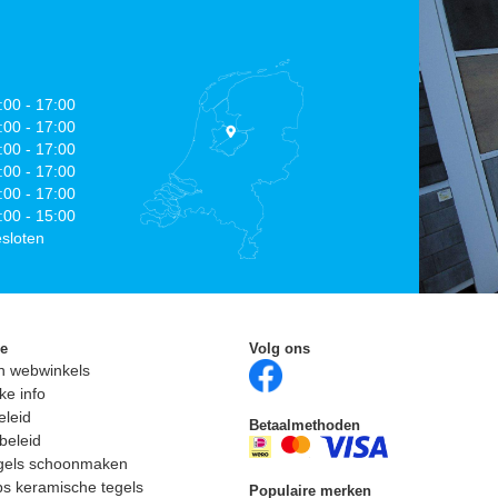
:00 - 17:00
:00 - 17:00
:00 - 17:00
:00 - 17:00
:00 - 17:00
:00 - 15:00
sloten
ie
Volg ons
n webwinkels
ke info
eleid
Betaalmethoden
beleid
egels schoonmaken
ps keramische tegels
Populaire merken