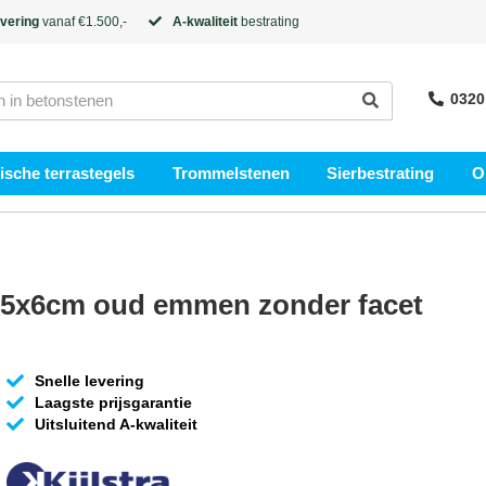
evering
vanaf €1.500,-
A-kwaliteit
bestrating
0320
sche terrastegels
Trommelstenen
Sierbestrating
O
0x5x6cm oud emmen zonder facet
Snelle levering
Laagste prijsgarantie
Uitsluitend A-kwaliteit