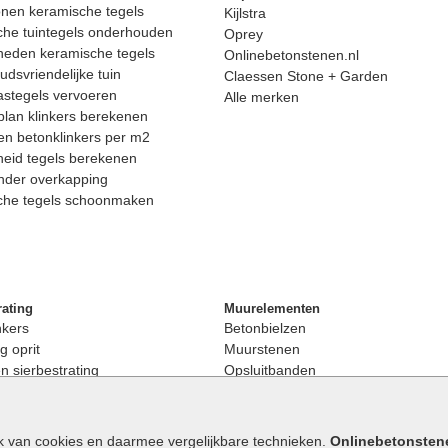
nen keramische tegels
Kijlstra
he tuintegels onderhouden
Oprey
heden keramische tegels
Onlinebetonstenen.nl
dsvriendelijke tuin
Claessen Stone + Garden
astegels vervoeren
Alle merken
lan klinkers berekenen
n betonklinkers per m2
eid tegels berekenen
nder overkapping
che tegels schoonmaken
rating
Muurelementen
nkers
Betonbielzen
g oprit
Muurstenen
 sierbestrating
Opsluitbanden
rating
Palissaden
bestrating
Stapelblokken
enen
Betonblokken
k van cookies en daarmee vergelijkbare technieken.
Onlinebetonsten