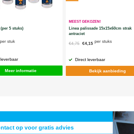
MEEST GEKOZEN!
Linea palissade 15x15x60cm strak
(per 5 stuks)
antraciet
per stuks
per stuk
€4,75
€4,15
 leverbaar
Direct leverbaar
Meer informatie
Bekijk aanbieding
act op voor gratis advies