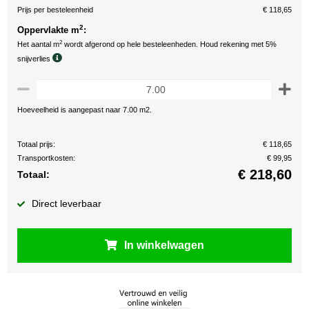
Prijs per besteleenheid
€ 118,65
2
Oppervlakte m
:
2
Het aantal m
wordt afgerond op hele besteleenheden. Houd rekening met 5%
snijverlies
Hoeveelheid is aangepast naar 7.00 m2.
Totaal prijs:
€ 118,65
Transportkosten:
€ 99,95
€
218,60
Totaal:
Direct leverbaar
In winkelwagen