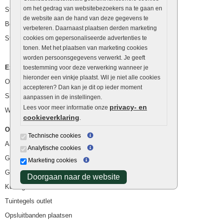
om het gedrag van websitebezoekers na te gaan en
Stapelblokken
de website aan de hand van deze gegevens te
Betonblokken
verbeteren. Daarnaast plaatsen derden marketing
Stapelstenen
cookies om gepersonaliseerde advertenties te
tonen. Met het plaatsen van marketing cookies
worden persoonsgegevens verwerkt. Je geeft
Extra benodigdheden
toestemming voor deze verwerking wanneer je
hieronder een vinkje plaatst. Wil je niet alle cookies
Ophoogzand
accepteren? Dan kan je dit op ieder moment
Siergrind en siersplit
aanpassen in de instellingen.
privacy- en
Lees voor meer informatie onze
Waterafvoer
cookieverklaring
.
Overig
Technische cookies
Aanbiedingen
Analytische cookies
Goedkope bestrating
Marketing cookies
Goedkope tuintegels
Doorgaan naar de website
Kunstgras
Tuintegels outlet
Opsluitbanden plaatsen