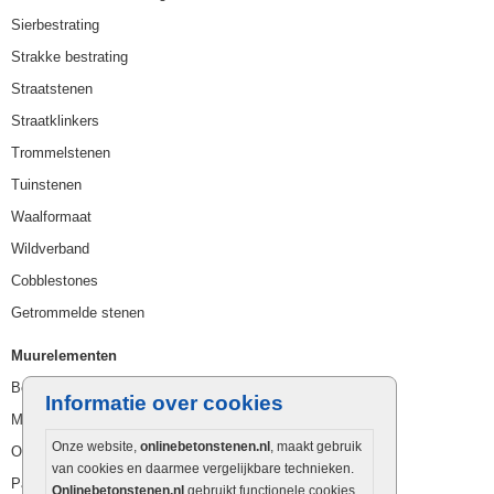
Sierbestrating
Strakke bestrating
Straatstenen
Straatklinkers
Trommelstenen
Tuinstenen
Waalformaat
Wildverband
Cobblestones
Getrommelde stenen
Muurelementen
Betonbielzen
Informatie over cookies
Muurstenen
Onze website,
onlinebetonstenen.nl
, maakt gebruik
Opsluitbanden
van cookies en daarmee vergelijkbare technieken.
Palissaden
Onlinebetonstenen.nl
gebruikt functionele cookies