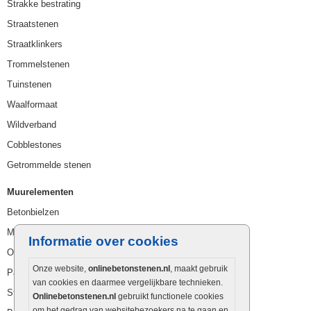
Strakke bestrating
Straatstenen
Straatklinkers
Trommelstenen
Tuinstenen
Waalformaat
Wildverband
Cobblestones
Getrommelde stenen
Muurelementen
Betonbielzen
Muurstenen
Informatie over cookies
Opsluitbanden
Onze website,
onlinebetonstenen.nl
, maakt gebruik
Palissaden
van cookies en daarmee vergelijkbare technieken.
Stapelblokken
Onlinebetonstenen.nl
gebruikt functionele cookies
om het gedrag van websitebezoekers na te gaan en