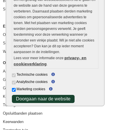
Betonblokken
de website aan de hand van deze gegevens te
Stapelstenen
verbeteren. Daarnaast plaatsen derden marketing
cookies om gepersonaliseerde advertenties te
tonen. Met het plaatsen van marketing cookies
Extra benodigdheden
worden persoonsgegevens verwerkt. Je geeft
Ophoogzand
toestemming voor deze verwerking wanneer je
hieronder een vinkje plaatst. Wil je niet alle cookies
Siergrind en siersplit
accepteren? Dan kan je dit op ieder moment
Waterafvoer
aanpassen in de instellingen.
privacy- en
Lees voor meer informatie onze
Overig
cookieverklaring
.
Aanbiedingen
Technische cookies
Goedkope bestrating
Analytische cookies
Goedkope tuintegels
Marketing cookies
Kunstgras
Doorgaan naar de website
Tuintegels outlet
Opsluitbanden plaatsen
Keerwanden