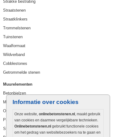
Strakke bestrating
Straatstenen
Straatklinkers
Trommelstenen
Tuinstenen
Waalformaat
Wildverband
Cobblestones
Getrommelde stenen
Muurelementen
Betonbielzen
Informatie over cookies
Muurstenen
Opsluitbanden
Onze website,
onlinebetonstenen.nl
, maakt gebruik
Palissaden
van cookies en daarmee vergelijkbare technieken.
Onlinebetonstenen.nl
gebruikt functionele cookies
Stapelblokken
om het gedrag van websitebezoekers na te gaan en