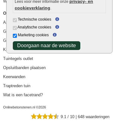
Waterafvoer
privacy- en
Lees voor meer informatie onze
cookieverklaring
.
Overig
Technische cookies
Aanbiedingen
Analytische cookies
Goedkope bestrating
Marketing cookies
Goedkope tuintegels
Doorgaan naar de website
Kunstgras
Tuintegels outlet
Opsluitbanden plaatsen
Keerwanden
Traptreden tuin
Wat is een facetrand?
Onlinebetonstenen.nl ©2026
9.1
/
10
|
648
waarderingen