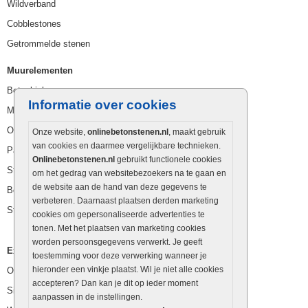
Wildverband
Cobblestones
Getrommelde stenen
Muurelementen
Betonbielzen
Informatie over cookies
Muurstenen
Opsluitbanden
Onze website,
onlinebetonstenen.nl
, maakt gebruik
van cookies en daarmee vergelijkbare technieken.
Palissaden
Onlinebetonstenen.nl
gebruikt functionele cookies
Stapelblokken
om het gedrag van websitebezoekers na te gaan en
de website aan de hand van deze gegevens te
Betonblokken
verbeteren. Daarnaast plaatsen derden marketing
Stapelstenen
cookies om gepersonaliseerde advertenties te
tonen. Met het plaatsen van marketing cookies
worden persoonsgegevens verwerkt. Je geeft
Extra benodigdheden
toestemming voor deze verwerking wanneer je
hieronder een vinkje plaatst. Wil je niet alle cookies
Ophoogzand
accepteren? Dan kan je dit op ieder moment
Siergrind en siersplit
aanpassen in de instellingen.