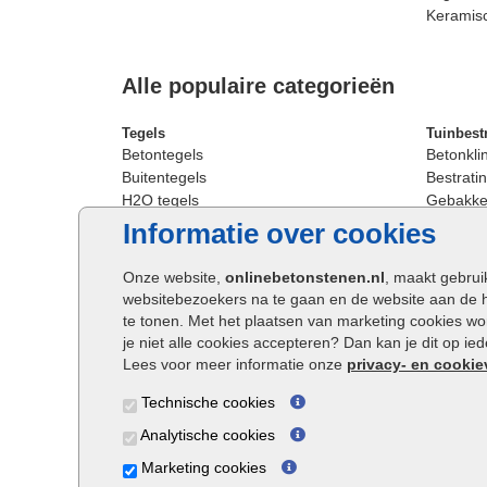
Keramis
Alle populaire categorieën
Tegels
Tuinbest
Betontegels
Betonkli
Buitentegels
Bestratin
H2O tegels
Gebakken
Keramische terrastegels
Sierbest
Informatie over cookies
Oprit tegels
Strakke 
Patio tegels
Straatst
Onze website,
onlinebetonstenen.nl
, maakt gebrui
Siertegels
Straatkli
websitebezoekers na te gaan en de website aan de 
Stoeptegels
Trommel
te tonen. Met het plaatsen van marketing cookies w
Straattegels
Tuinsten
je niet alle cookies accepteren? Dan kan je dit op i
Terrastegels
Waalfor
Lees voor meer informatie onze
privacy- en cookie
Tuintegels
Wildver
Technische cookies
Buitentegels
Cobbles
Grote terrastegels
Getromm
Analytische cookies
Marketing cookies