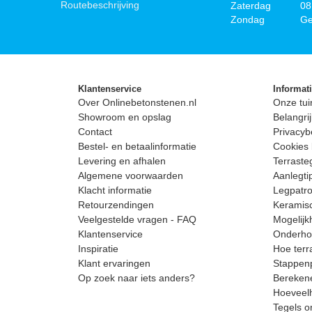
Routebeschrijving
Zaterdag
08
Zondag
Ge
Klantenservice
Informat
Over Onlinebetonstenen.nl
Onze tui
Showroom en opslag
Belangrij
Contact
Privacyb
Bestel- en betaalinformatie
Cookies 
Levering en afhalen
Terrast
Algemene voorwaarden
Aanlegti
Klacht informatie
Legpatro
Retourzendingen
Keramisc
Veelgestelde vragen - FAQ
Mogelijk
Klantenservice
Onderhou
Inspiratie
Hoe terr
Klant ervaringen
Stappenp
Op zoek naar iets anders?
Berekene
Hoeveelh
Tegels o