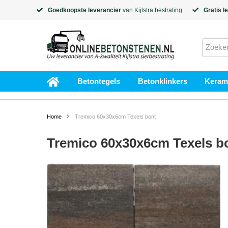
Goedkoopste leverancier
van
Kijlstra
bestrating
Gratis l
Betontegels
Betonklinkers
Kerami
Home
Tremico 60x30x6cm Texels bont
Tremico 60x30x6cm Texels b