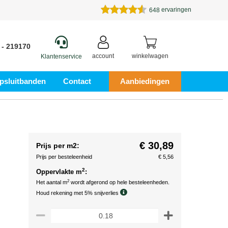
ervaringen
648
 - 219170
account
winkelwagen
Klantenservice
psluitbanden
Contact
Aanbiedingen
€ 30,89
Prijs per m2:
Prijs per besteleenheid
€ 5,56
2
Oppervlakte m
:
2
Het aantal m
wordt afgerond op hele besteleenheden.
Houd rekening met 5% snijverlies