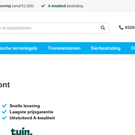
evering
vanaf €1.500,-
A-kwaliteit
bestrating
0320
sche terrastegels
Trommelstenen
Sierbestrating
O
ont
Snelle levering
Laagste prijsgarantie
Uitsluitend A-kwaliteit