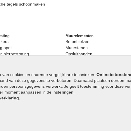
che tegels schoonmaken
rating
Muurelementen
nkers
Betonbielzen
g oprit
Muurstenen
 sierbestrating
Opsluitbanden
rating
Palissaden
bestrating
Stapelblokken
enen
Betonblokken
k van cookies en daarmee vergelijkbare technieken.
Onlinebetonsten
nkers
Stapelstenen
hand van deze gegevens te verbeteren. Daarnaast plaatsen derden mar
stenen
orden persoonsgegevens verwerkt. Je geeft toestemming voor deze verwe
en
eder moment aanpassen in de instellingen.
Extra benodigdheden
maat
verklaring
.
Ophoogzand
band
Siergrind en siersplit
tones
Waterafvoer
elde stenen