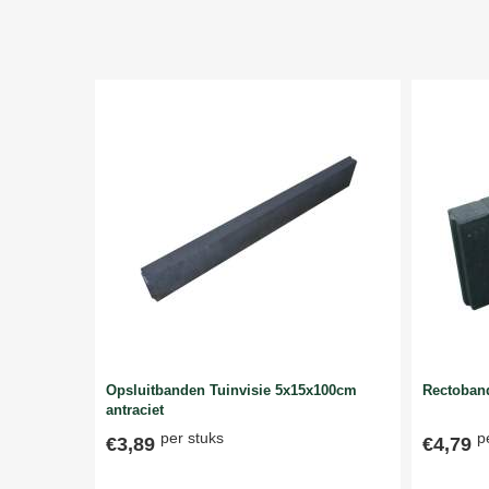
Opsluitbanden Tuinvisie 5x15x100cm
Rectoband
antraciet
per stuks
p
€3,89
€4,79