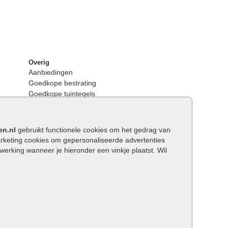
Overig
Aanbiedingen
Goedkope bestrating
Goedkope tuintegels
Kunstgras
Tuintegels outlet
Opsluitbanden plaatsen
en.nl
gebruikt functionele cookies om het gedrag van
Keerwanden
keting cookies om gepersonaliseerde advertenties
Traptreden tuin
rking wanneer je hieronder een vinkje plaatst. Wil
Wat is een facetrand?