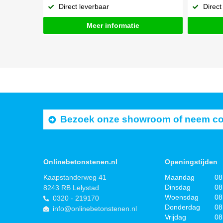
Direct leverbaar
Direct
Meer informatie
Bezoek onze showroom of neem cont
Onlinebetonstenen.nl
Openingstijden
Kaapstanderweg 41
Maandag
08
Dinsdag
08
8243 RB Lelystad
Woensdag
08
0320 - 219170
Donderdag
08
info@onlinebetonstenen.nl
Vrijdag
08