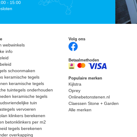
:00 - 15:00
sloten
ie
Volg ons
n webwinkels
ke info
eleid
Betaalmethoden
beleid
egels schoonmaken
ps keramische tegels
Populaire merken
nen keramische tegels
Kijlstra
he tuintegels onderhouden
Oprey
heden keramische tegels
Onlinebetonstenen.nl
dsvriendelijke tuin
Claessen Stone + Garden
astegels vervoeren
Alle merken
lan klinkers berekenen
n betonklinkers per m2
eid tegels berekenen
nder overkapping