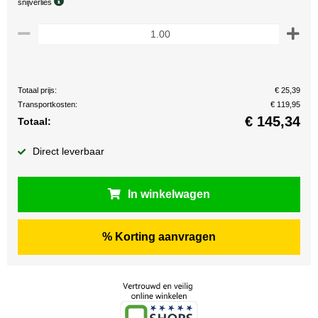
snijverlies
Totaal prijs:
€ 25,39
Transportkosten:
€ 119,95
€
145,34
Totaal:
Direct leverbaar
In winkelwagen
% Korting aanvragen