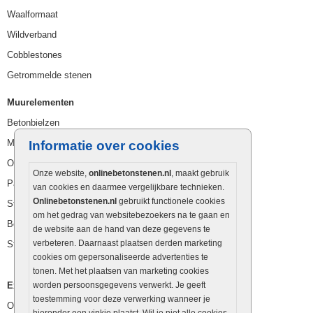
Waalformaat
Wildverband
Cobblestones
Getrommelde stenen
Muurelementen
Betonbielzen
Muurstenen
Informatie over cookies
Opsluitbanden
Onze website,
onlinebetonstenen.nl
, maakt gebruik
Palissaden
van cookies en daarmee vergelijkbare technieken.
Onlinebetonstenen.nl
gebruikt functionele cookies
Stapelblokken
om het gedrag van websitebezoekers na te gaan en
Betonblokken
de website aan de hand van deze gegevens te
verbeteren. Daarnaast plaatsen derden marketing
Stapelstenen
cookies om gepersonaliseerde advertenties te
tonen. Met het plaatsen van marketing cookies
Extra benodigdheden
worden persoonsgegevens verwerkt. Je geeft
toestemming voor deze verwerking wanneer je
Ophoogzand
hieronder een vinkje plaatst. Wil je niet alle cookies