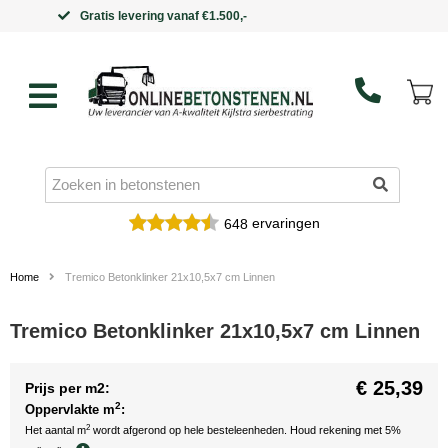
Binnen 5 werkdagen in huis
ervaringen
648
Home
Tremico Betonklinker 21x10,5x7 cm Linnen
Tremico Betonklinker 21x10,5x7 cm Linnen
€ 25,39
Prijs per m2:
2
Oppervlakte m
:
2
Het aantal m
wordt afgerond op hele besteleenheden. Houd rekening met 5%