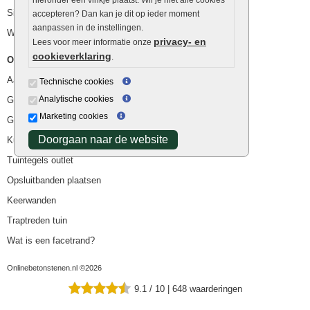
Siergrind en siersplit
accepteren? Dan kan je dit op ieder moment
aanpassen in de instellingen.
Waterafvoer
privacy- en
Lees voor meer informatie onze
cookieverklaring
.
Overig
Aanbiedingen
Technische cookies
Analytische cookies
Goedkope bestrating
Marketing cookies
Goedkope tuintegels
Doorgaan naar de website
Kunstgras
Tuintegels outlet
Opsluitbanden plaatsen
Keerwanden
Traptreden tuin
Wat is een facetrand?
Onlinebetonstenen.nl ©2026
9.1
/
10
|
648
waarderingen