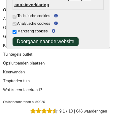
cookieverklaring
.
Overig
Technische cookies
Aanbiedingen
Analytische cookies
Goedkope bestrating
Marketing cookies
Goedkope tuintegels
Doorgaan naar de website
Kunstgras
Tuintegels outlet
Opsluitbanden plaatsen
Keerwanden
Traptreden tuin
Wat is een facetrand?
Onlinebetonstenen.nl ©2026
9.1
/
10
|
648
waarderingen