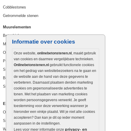
Cobblestones
Getrommelde stenen
Muurelementen
Betonbielzen
Informatie over cookies
Muurstenen
Opsluitbanden
Onze website,
onlinebetonstenen.nl
, maakt gebruik
van cookies en daarmee vergelijkbare technieken.
Palissaden
Onlinebetonstenen.nl
gebruikt functionele cookies
Stapelblokken
om het gedrag van websitebezoekers na te gaan en
de website aan de hand van deze gegevens te
Betonblokken
verbeteren. Daarnaast plaatsen derden marketing
Stapelstenen
cookies om gepersonaliseerde advertenties te
tonen. Met het plaatsen van marketing cookies
worden persoonsgegevens verwerkt. Je geeft
Extra benodigdheden
toestemming voor deze verwerking wanneer je
hieronder een vinkje plaatst. Wil je niet alle cookies
Ophoogzand
accepteren? Dan kan je dit op ieder moment
Siergrind en siersplit
aanpassen in de instellingen.
Waterafvoer
privacy- en
Lees voor meer informatie onze