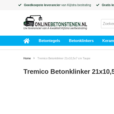
Goedkoopste leverancier
van
Kijlstra
bestrating
Gratis l
Betontegels
Betonklinkers
Kerami
Home
Tremico Betonklinker 21x10,5x7 cm Taupe
Tremico Betonklinker 21x10,