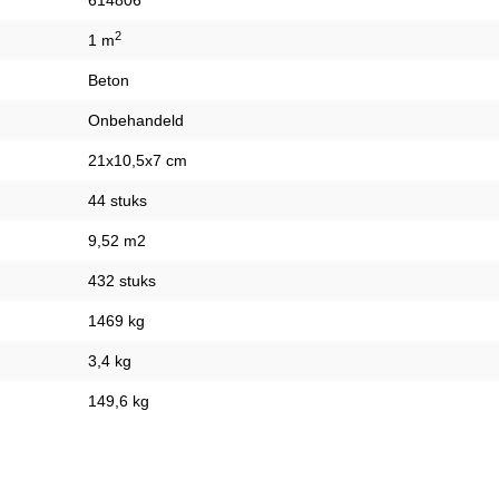
614806
2
1 m
Beton
Onbehandeld
21x10,5x7 cm
44 stuks
9,52 m2
432 stuks
1469 kg
3,4 kg
149,6 kg