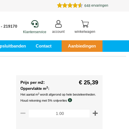
ervaringen
648
 - 219170
account
winkelwagen
Klantenservice
psluitbanden
Contact
Aanbiedingen
€ 25,39
Prijs per m2:
2
Oppervlakte m
:
2
Het aantal m
wordt afgerond op hele besteleenheden.
Houd rekening met 5% snijverlies