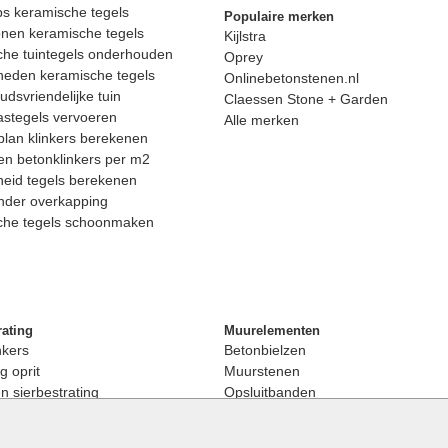
ps keramische tegels
Populaire merken
nen keramische tegels
Kijlstra
he tuintegels onderhouden
Oprey
heden keramische tegels
Onlinebetonstenen.nl
dsvriendelijke tuin
Claessen Stone + Garden
astegels vervoeren
Alle merken
lan klinkers berekenen
n betonklinkers per m2
eid tegels berekenen
nder overkapping
che tegels schoonmaken
rating
Muurelementen
nkers
Betonbielzen
g oprit
Muurstenen
 sierbestrating
Opsluitbanden
rating
Palissaden
bestrating
Stapelblokken