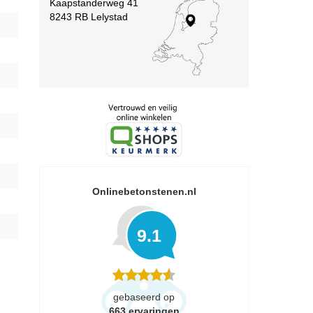
Kaapstanderweg 41
8243 RB Lelystad
Onlinebetonstenen.nl
9.1
gebaseerd op
663
ervaringen