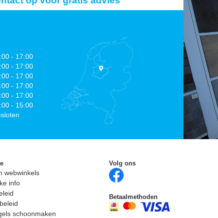
act op voor gratis advies
:00 - 17:00
:00 - 17:00
:00 - 17:00
:00 - 17:00
:00 - 17:00
:00 - 15:00
sloten
ie
Volg ons
n webwinkels
ke info
eleid
Betaalmethoden
beleid
egels schoonmaken