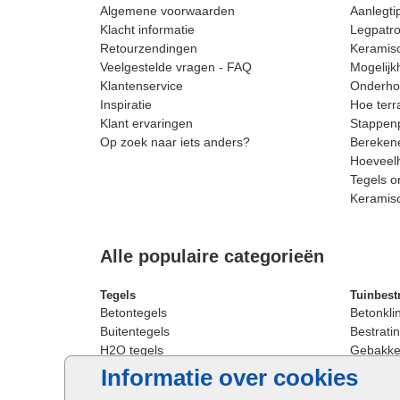
Algemene voorwaarden
Aanlegti
Klacht informatie
Legpatro
Retourzendingen
Keramisc
Veelgestelde vragen - FAQ
Mogelijk
Klantenservice
Onderhou
Inspiratie
Hoe terr
Klant ervaringen
Stappenp
Op zoek naar iets anders?
Berekene
Hoeveelh
Tegels o
Keramis
Alle populaire categorieën
Tegels
Tuinbest
Betontegels
Betonkli
Buitentegels
Bestratin
H2O tegels
Gebakken
Keramische terrastegels
Sierbest
Informatie over cookies
Oprit tegels
Strakke 