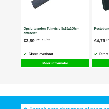
Opsluitbanden Tuinvisie 5x15x100cm
Rectoband
antraciet
per stuks
p
€3,89
€4,79
Direct leverbaar
Direct
Meer informatie