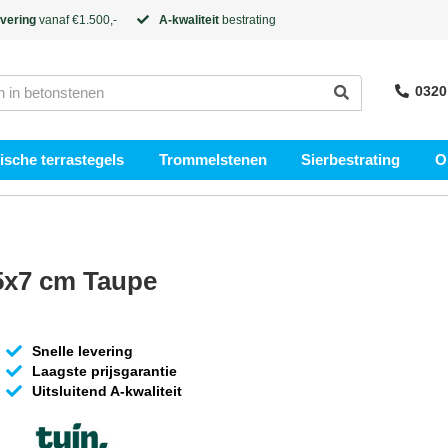
evering
vanaf €1.500,-
A-kwaliteit
bestrating
0320
sche terrastegels
Trommelstenen
Sierbestrating
O
5x7 cm Taupe
Snelle levering
Laagste prijsgarantie
Uitsluitend A-kwaliteit