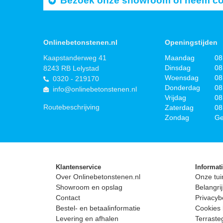
Bezoek onze showroom of neem cont
Onlinebetonstenen.nl
Openingstijden
Kaapstanderweg 41
Maandag
08
Dinsdag
08
8243 RB Lelystad
Woensdag
08
0320 - 219170
Donderdag
08
info@onlinebetonstenen.nl
Vrijdag
08
Routebeschrijving
Zaterdag
08
Zondag
Ge
Klantenservice
Informat
Over Onlinebetonstenen.nl
Onze tui
Showroom en opslag
Belangrij
Contact
Privacyb
Bestel- en betaalinformatie
Cookies 
Levering en afhalen
Terrast