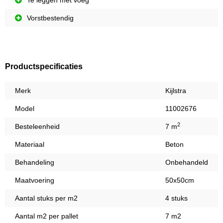
Te leggen met voeg
Vorstbestendig
Productspecificaties
Merk
Kijlstra
Model
11002676
2
Besteleenheid
7 m
Materiaal
Beton
Behandeling
Onbehandeld
Maatvoering
50x50cm
Aantal stuks per m2
4 stuks
Aantal m2 per pallet
7 m2