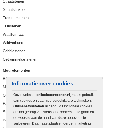
Straatstenen
Straatklinkers
Trommelstenen
Tuinstenen
Waalformaat
Wildverband
Cobblestones
Getrommelde stenen
Muurelementen
Betonbielzen
Informatie over cookies
Muurstenen
Onze website,
onlinebetonstenen.nl
, maakt gebruik
Opsluitbanden
van cookies en daarmee vergelijkbare technieken.
Palissaden
Onlinebetonstenen.nl
gebruikt functionele cookies
Stapelblokken
om het gedrag van websitebezoekers na te gaan en
de website aan de hand van deze gegevens te
Betonblokken
verbeteren. Daarnaast plaatsen derden marketing