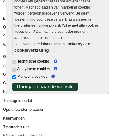
Stapelstenen
cookies om gepersonaliseerde advertenties te
tonen. Met het plaatsen van marketing cookies
worden persoonsgegevens verwerkt. Je geeft
Extra benodigdheden
toestemming voor deze verwerking wanneer je
hieronder een vinkje plaatst. Wil je niet alle cookies
Ophoogzand
accepteren? Dan kan je dit op ieder moment
Siergrind en siersplit
aanpassen in de instellingen.
privacy- en
Lees voor meer informatie onze
Waterafvoer
cookieverklaring
.
Overig
Technische cookies
Aanbiedingen
Analytische cookies
Goedkope bestrating
Marketing cookies
Goedkope tuintegels
Doorgaan naar de website
Kunstgras
Tuintegels outlet
Opsluitbanden plaatsen
Keerwanden
Traptreden tuin
Wat is een facetrand?