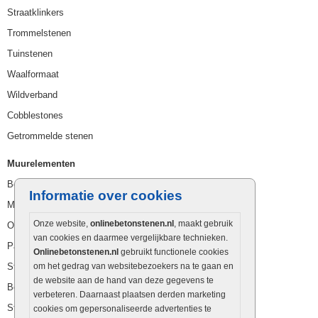
Straatklinkers
Trommelstenen
Tuinstenen
Waalformaat
Wildverband
Cobblestones
Getrommelde stenen
Muurelementen
Betonbielzen
Informatie over cookies
Muurstenen
Onze website,
onlinebetonstenen.nl
, maakt gebruik
Opsluitbanden
van cookies en daarmee vergelijkbare technieken.
Palissaden
Onlinebetonstenen.nl
gebruikt functionele cookies
Stapelblokken
om het gedrag van websitebezoekers na te gaan en
de website aan de hand van deze gegevens te
Betonblokken
verbeteren. Daarnaast plaatsen derden marketing
Stapelstenen
cookies om gepersonaliseerde advertenties te