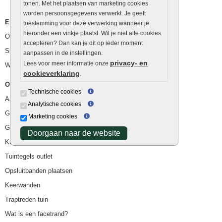
tonen. Met het plaatsen van marketing cookies
worden persoonsgegevens verwerkt. Je geeft
Extra benodigdheden
toestemming voor deze verwerking wanneer je
hieronder een vinkje plaatst. Wil je niet alle cookies
Ophoogzand
accepteren? Dan kan je dit op ieder moment
Siergrind en siersplit
aanpassen in de instellingen.
privacy- en
Lees voor meer informatie onze
Waterafvoer
cookieverklaring
.
Overig
Technische cookies
Aanbiedingen
Analytische cookies
Goedkope bestrating
Marketing cookies
Goedkope tuintegels
Doorgaan naar de website
Kunstgras
Tuintegels outlet
Opsluitbanden plaatsen
Keerwanden
Traptreden tuin
Wat is een facetrand?