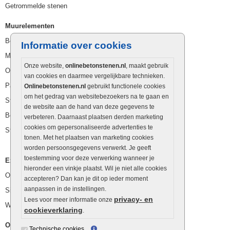
Getrommelde stenen
Muurelementen
Betonbielzen
Informatie over cookies
Muurstenen
Onze website,
onlinebetonstenen.nl
, maakt gebruik
Opsluitbanden
van cookies en daarmee vergelijkbare technieken.
Palissaden
Onlinebetonstenen.nl
gebruikt functionele cookies
om het gedrag van websitebezoekers na te gaan en
Stapelblokken
de website aan de hand van deze gegevens te
Betonblokken
verbeteren. Daarnaast plaatsen derden marketing
cookies om gepersonaliseerde advertenties te
Stapelstenen
tonen. Met het plaatsen van marketing cookies
worden persoonsgegevens verwerkt. Je geeft
toestemming voor deze verwerking wanneer je
Extra benodigdheden
hieronder een vinkje plaatst. Wil je niet alle cookies
Ophoogzand
accepteren? Dan kan je dit op ieder moment
aanpassen in de instellingen.
Siergrind en siersplit
privacy- en
Lees voor meer informatie onze
Waterafvoer
cookieverklaring
.
Overig
Technische cookies