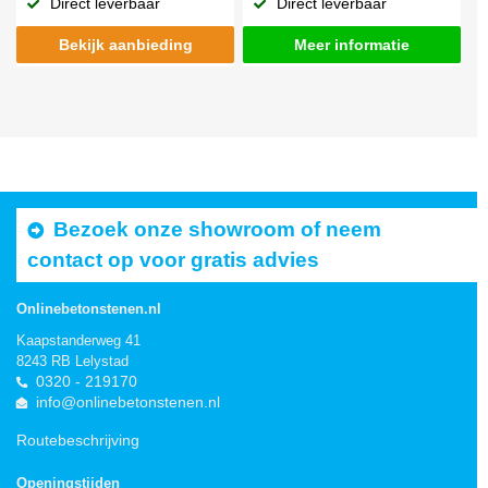
Direct leverbaar
Direct leverbaar
Bekijk aanbieding
Meer informatie
Bezoek onze showroom of neem
contact op voor gratis advies
Onlinebetonstenen.nl
Kaapstanderweg 41
8243 RB Lelystad
0320 - 219170
info@onlinebetonstenen.nl
Routebeschrijving
Openingstijden