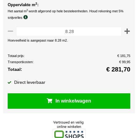
2
Oppervlakte m
:
2
Het aantal m
wordt afgerond op hele besteleenheden. Houd rekening met 5%
snijverlies
Hoeveelheid is aangepast naar 8.28 m2.
Totaal prijs:
€ 181,75
Transportkosten:
€ 99,95
€
281,70
Totaal:
Direct leverbaar
In winkelwagen