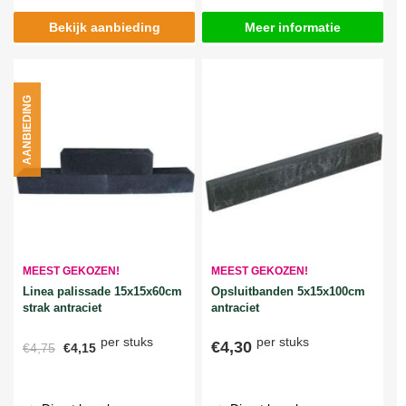
Bekijk aanbieding
Meer informatie
AANBIEDING
MEEST GEKOZEN!
MEEST GEKOZEN!
Linea palissade 15x15x60cm
Opsluitbanden 5x15x100cm
strak antraciet
antraciet
per stuks
per stuks
€4,30
€4,75
€4,15