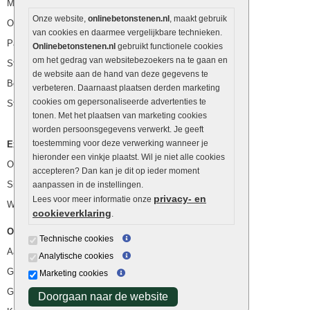
Muurstenen
Onze website,
onlinebetonstenen.nl
, maakt gebruik
Opsluitbanden
van cookies en daarmee vergelijkbare technieken.
Palissaden
Onlinebetonstenen.nl
gebruikt functionele cookies
om het gedrag van websitebezoekers na te gaan en
Stapelblokken
de website aan de hand van deze gegevens te
Betonblokken
verbeteren. Daarnaast plaatsen derden marketing
cookies om gepersonaliseerde advertenties te
Stapelstenen
tonen. Met het plaatsen van marketing cookies
worden persoonsgegevens verwerkt. Je geeft
toestemming voor deze verwerking wanneer je
Extra benodigdheden
hieronder een vinkje plaatst. Wil je niet alle cookies
Ophoogzand
accepteren? Dan kan je dit op ieder moment
Siergrind en siersplit
aanpassen in de instellingen.
privacy- en
Lees voor meer informatie onze
Waterafvoer
cookieverklaring
.
Overig
Technische cookies
Aanbiedingen
Analytische cookies
Goedkope bestrating
Marketing cookies
Goedkope tuintegels
Doorgaan naar de website