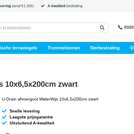
evering
vanaf €1.500,-
A-kwaliteit
bestrating
0320
sche terrastegels
Trommelstenen
Sierbestrating
O
s 10x6,5x200cm zwart
U-Drain afvoergoot WaterWijs 10x6,5x200cm zwart
Snelle levering
Laagste prijsgarantie
Uitsluitend A-kwaliteit