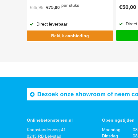
per stuks
€50,00
€85,95
€75,90
Direct
Direct leverbaar
Bekijk aanbieding
Bezoek onze showroom of neem cont
Onlinebetonstenen.nl
Openingstijden
Kaapstanderweg 41
Maandag
08
Dinsdag
08
8243 RB Lelystad