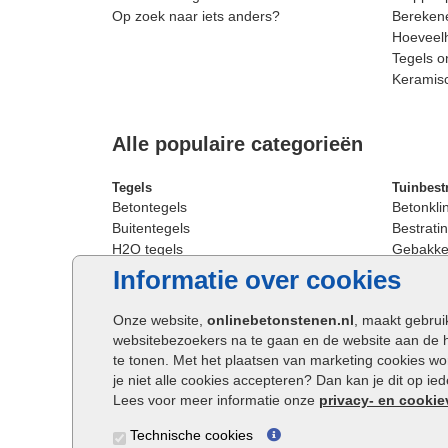
Op zoek naar iets anders?
Berekene
Hoeveelh
Tegels o
Keramis
Alle populaire categorieën
Tegels
Tuinbest
Betontegels
Betonkli
Buitentegels
Bestratin
H2O tegels
Gebakken
Keramische terrastegels
Sierbest
Informatie over cookies
Oprit tegels
Strakke 
Patio tegels
Straatst
Onze website,
onlinebetonstenen.nl
, maakt gebrui
Siertegels
Straatkli
websitebezoekers na te gaan en de website aan de 
Stoeptegels
Trommel
te tonen. Met het plaatsen van marketing cookies w
Straattegels
Tuinsten
je niet alle cookies accepteren? Dan kan je dit op i
Terrastegels
Waalfor
Lees voor meer informatie onze
privacy- en cookie
Tuintegels
Wildver
Technische cookies
Buitentegels
Cobbles