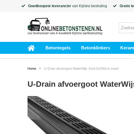
Goedkoopste leverancier
van
Kijlstra
bestrating
Gratis l
Betontegels
Betonklinkers
Kerami
Home
U-Drain afvoergoot WaterWijs 10x6,5x200cm zwart
U-Drain afvoergoot WaterWij