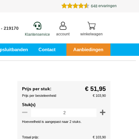
ervaringen
648
 - 219170
account
winkelwagen
Klantenservice
psluitbanden
Contact
Aanbiedingen
€ 51,95
Prijs per stuk:
Prijs per besteleenheid
€ 103,90
Stuk(s)
Hoeveelheid is aangepast naar 2 stuks.
Totaal prijs:
€ 103,90