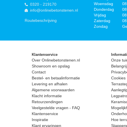
Woensdag
08
0320 - 219170
Donderdag
08
info@onlinebetonstenen.nl
Vrijdag
08
Routebeschrijving
Zaterdag
08
Zondag
Ge
Klantenservice
Informat
Over Onlinebetonstenen.nl
Onze tui
Showroom en opslag
Belangrij
Contact
Privacyb
Bestel- en betaalinformatie
Cookies 
Levering en afhalen
Terrast
Algemene voorwaarden
Aanlegti
Klacht informatie
Legpatro
Retourzendingen
Keramisc
Veelgestelde vragen - FAQ
Mogelijk
Klantenservice
Onderhou
Inspiratie
Hoe terr
Klant ervaringen
Stappenp