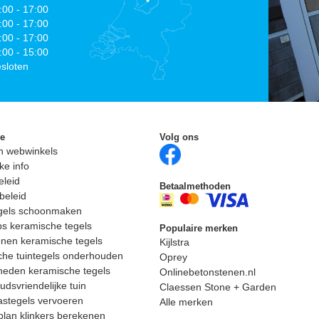
:00 - 17:00
:00 - 17:00
:00 - 17:00
:00 - 15:00
sloten
ie
Volg ons
n webwinkels
ke info
eleid
Betaalmethoden
beleid
egels schoonmaken
ps keramische tegels
Populaire merken
nen keramische tegels
Kijlstra
he tuintegels onderhouden
Oprey
heden keramische tegels
Onlinebetonstenen.nl
dsvriendelijke tuin
Claessen Stone + Garden
astegels vervoeren
Alle merken
lan klinkers berekenen