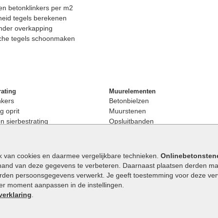
n betonklinkers per m2
eid tegels berekenen
nder overkapping
che tegels schoonmaken
rating
Muurelementen
nkers
Betonbielzen
g oprit
Muurstenen
 sierbestrating
Opsluitbanden
rating
Palissaden
bestrating
Stapelblokken
enen
Betonblokken
k van cookies en daarmee vergelijkbare technieken.
Onlinebetonsten
nkers
Stapelstenen
hand van deze gegevens te verbeteren. Daarnaast plaatsen derden mar
stenen
orden persoonsgegevens verwerkt. Je geeft toestemming voor deze verwe
en
eder moment aanpassen in de instellingen.
Extra benodigdheden
maat
verklaring
.
Ophoogzand
band
Siergrind en siersplit
tones