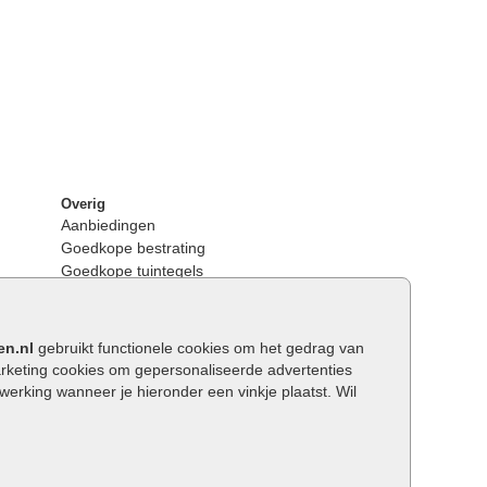
Overig
Aanbiedingen
Goedkope bestrating
Goedkope tuintegels
Kunstgras
Tuintegels outlet
Opsluitbanden plaatsen
en.nl
gebruikt functionele cookies om het gedrag van
Keerwanden
keting cookies om gepersonaliseerde advertenties
Traptreden tuin
rking wanneer je hieronder een vinkje plaatst. Wil
Wat is een facetrand?