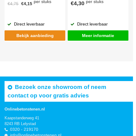
per stuks
per stuks
€4,30
€4,75
€4,15
Direct leverbaar
Direct leverbaar
Bekijk aanbieding
Meer informatie
Bezoek onze showroom of neem
contact op voor gratis advies
Onlinebetonstenen.nl
Kaapstanderweg 41
8243 RB Lelystad
0320 - 219170
info@onlinebetonstenen.nl