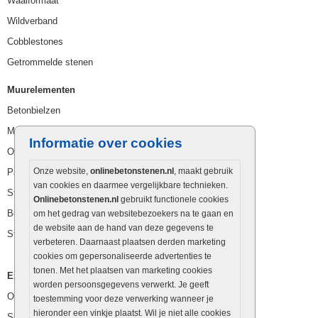
Waalformaat
Wildverband
Cobblestones
Getrommelde stenen
Muurelementen
Betonbielzen
Muurstenen
Informatie over cookies
Opsluitbanden
Onze website,
onlinebetonstenen.nl
, maakt gebruik
Palissaden
van cookies en daarmee vergelijkbare technieken.
Stapelblokken
Onlinebetonstenen.nl
gebruikt functionele cookies
Betonblokken
om het gedrag van websitebezoekers na te gaan en
de website aan de hand van deze gegevens te
Stapelstenen
verbeteren. Daarnaast plaatsen derden marketing
cookies om gepersonaliseerde advertenties te
tonen. Met het plaatsen van marketing cookies
Extra benodigdheden
worden persoonsgegevens verwerkt. Je geeft
Ophoogzand
toestemming voor deze verwerking wanneer je
hieronder een vinkje plaatst. Wil je niet alle cookies
Siergrind en siersplit