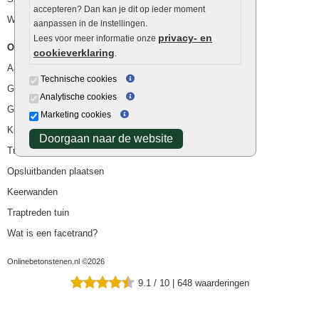
accepteren? Dan kan je dit op ieder moment
Waterafvoer
aanpassen in de instellingen.
privacy- en
Lees voor meer informatie onze
Overig
cookieverklaring
.
Aanbiedingen
Technische cookies
Goedkope bestrating
Analytische cookies
Goedkope tuintegels
Marketing cookies
Kunstgras
Doorgaan naar de website
Tuintegels outlet
Opsluitbanden plaatsen
Keerwanden
Traptreden tuin
Wat is een facetrand?
Onlinebetonstenen.nl ©2026
9.1
/
10
|
648
waarderingen