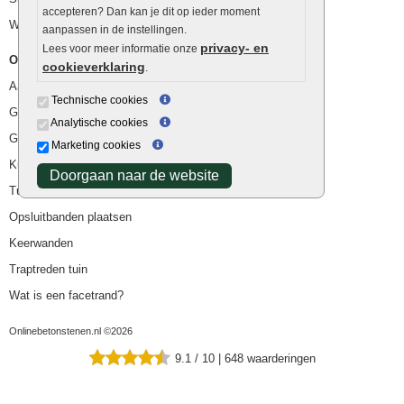
accepteren? Dan kan je dit op ieder moment
Waterafvoer
aanpassen in de instellingen.
privacy- en
Lees voor meer informatie onze
Overig
cookieverklaring
.
Aanbiedingen
Technische cookies
Goedkope bestrating
Analytische cookies
Goedkope tuintegels
Marketing cookies
Kunstgras
Doorgaan naar de website
Tuintegels outlet
Opsluitbanden plaatsen
Keerwanden
Traptreden tuin
Wat is een facetrand?
Onlinebetonstenen.nl ©2026
9.1
/
10
|
648
waarderingen