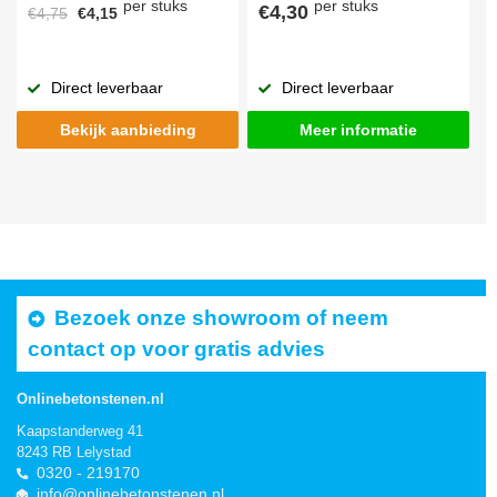
per stuks
per stuks
€4,30
€4,75
€4,15
Direct leverbaar
Direct leverbaar
Bekijk aanbieding
Meer informatie
Bezoek onze showroom of neem
contact op voor gratis advies
Onlinebetonstenen.nl
Kaapstanderweg 41
8243 RB Lelystad
0320 - 219170
info@onlinebetonstenen.nl