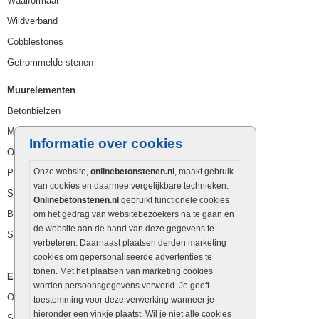
Waalformaat
Wildverband
Cobblestones
Getrommelde stenen
Muurelementen
Betonbielzen
Muurstenen
Informatie over cookies
Opsluitbanden
Onze website,
onlinebetonstenen.nl
, maakt gebruik
Palissaden
van cookies en daarmee vergelijkbare technieken.
Stapelblokken
Onlinebetonstenen.nl
gebruikt functionele cookies
Betonblokken
om het gedrag van websitebezoekers na te gaan en
de website aan de hand van deze gegevens te
Stapelstenen
verbeteren. Daarnaast plaatsen derden marketing
cookies om gepersonaliseerde advertenties te
tonen. Met het plaatsen van marketing cookies
Extra benodigdheden
worden persoonsgegevens verwerkt. Je geeft
Ophoogzand
toestemming voor deze verwerking wanneer je
hieronder een vinkje plaatst. Wil je niet alle cookies
Siergrind en siersplit