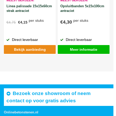
MEEST GEKOZEN!
MEEST GEKOZEN!
Linea palissade 15x15x60cm
Opsluitbanden 5x15x100cm
strak antraciet
antraciet
per stuks
per stuks
€4,30
€4,75
€4,15
Direct leverbaar
Direct leverbaar
Bekijk aanbieding
Meer informatie
Bezoek onze showroom of neem
contact op voor gratis advies
Onlinebetonstenen.nl