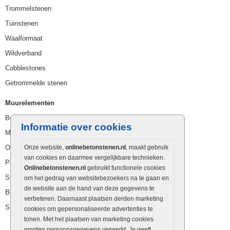
Trommelstenen
Tuinstenen
Waalformaat
Wildverband
Cobblestones
Getrommelde stenen
Muurelementen
Betonbielzen
Informatie over cookies
Muurstenen
Opsluitbanden
Onze website,
onlinebetonstenen.nl
, maakt gebruik
van cookies en daarmee vergelijkbare technieken.
Palissaden
Onlinebetonstenen.nl
gebruikt functionele cookies
Stapelblokken
om het gedrag van websitebezoekers na te gaan en
de website aan de hand van deze gegevens te
Betonblokken
verbeteren. Daarnaast plaatsen derden marketing
Stapelstenen
cookies om gepersonaliseerde advertenties te
tonen. Met het plaatsen van marketing cookies
worden persoonsgegevens verwerkt. Je geeft