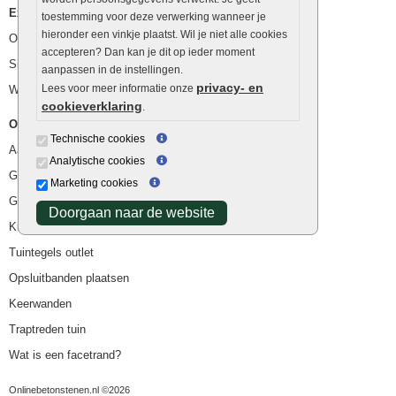
Extra benodigdheden
toestemming voor deze verwerking wanneer je
hieronder een vinkje plaatst. Wil je niet alle cookies
Ophoogzand
accepteren? Dan kan je dit op ieder moment
Siergrind en siersplit
aanpassen in de instellingen.
privacy- en
Lees voor meer informatie onze
Waterafvoer
cookieverklaring
.
Overig
Technische cookies
Aanbiedingen
Analytische cookies
Goedkope bestrating
Marketing cookies
Goedkope tuintegels
Doorgaan naar de website
Kunstgras
Tuintegels outlet
Opsluitbanden plaatsen
Keerwanden
Traptreden tuin
Wat is een facetrand?
Onlinebetonstenen.nl ©2026