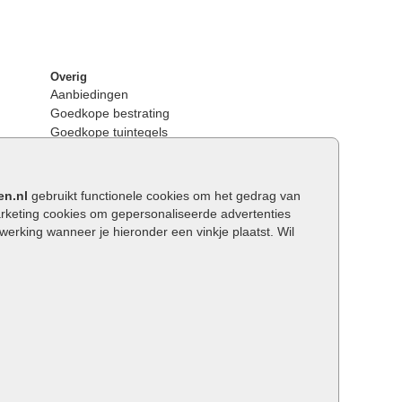
Overig
Aanbiedingen
Goedkope bestrating
Goedkope tuintegels
Kunstgras
Tuintegels outlet
Opsluitbanden plaatsen
en.nl
gebruikt functionele cookies om het gedrag van
Keerwanden
keting cookies om gepersonaliseerde advertenties
Traptreden tuin
rking wanneer je hieronder een vinkje plaatst. Wil
Wat is een facetrand?