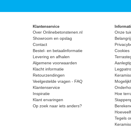
Klantenservice
Informat
Over Onlinebetonstenen.nl
Onze tui
Showroom en opslag
Belangrij
Contact
Privacyb
Bestel- en betaalinformatie
Cookies 
Levering en afhalen
Terrast
Algemene voorwaarden
Aanlegti
Klacht informatie
Legpatro
Retourzendingen
Keramisc
Veelgestelde vragen - FAQ
Mogelijk
Klantenservice
Onderhou
Inspiratie
Hoe terr
Klant ervaringen
Stappenp
Op zoek naar iets anders?
Berekene
Hoeveelh
Tegels o
Keramis