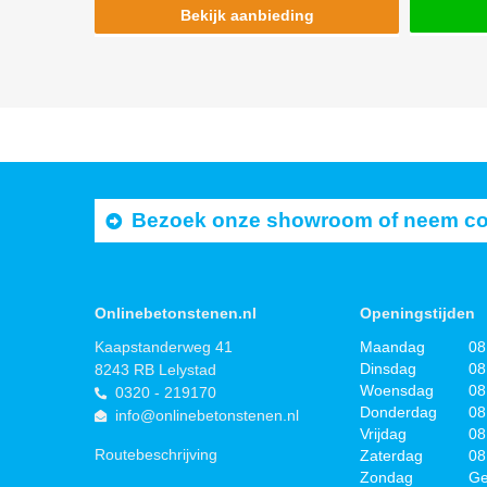
Bekijk aanbieding
Bezoek onze showroom of neem cont
Onlinebetonstenen.nl
Openingstijden
Kaapstanderweg 41
Maandag
08
Dinsdag
08
8243 RB Lelystad
Woensdag
08
0320 - 219170
Donderdag
08
info@onlinebetonstenen.nl
Vrijdag
08
Routebeschrijving
Zaterdag
08
Zondag
Ge