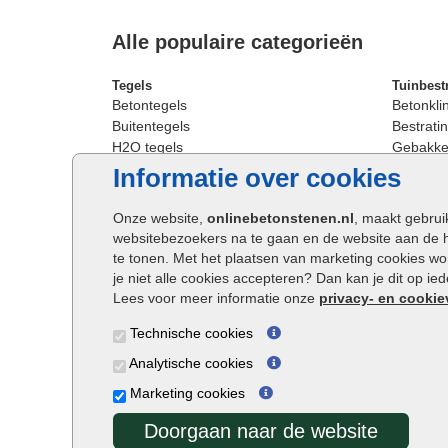
Alle populaire categorieën
Tegels
Tuinbest
Betontegels
Betonkli
Buitentegels
Bestratin
H2O tegels
Gebakken
Keramische terrastegels
Sierbest
Informatie over cookies
Oprit tegels
Strakke 
Patio tegels
Straatst
Onze website,
onlinebetonstenen.nl
, maakt gebrui
Siertegels
Straatkli
websitebezoekers na te gaan en de website aan de 
Stoeptegels
Trommel
te tonen. Met het plaatsen van marketing cookies w
Straattegels
Tuinsten
je niet alle cookies accepteren? Dan kan je dit op i
Terrastegels
Waalfor
Lees voor meer informatie onze
privacy- en cookie
Tuintegels
Wildver
Technische cookies
Buitentegels
Cobbles
Grote terrastegels
Getromm
Analytische cookies
Marketing cookies
Doorgaan naar de website
Onlinebetonstenen.nl ©2026