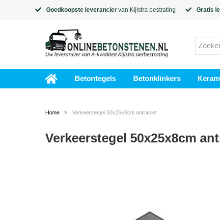
Goedkoopste leverancier
van
Kijlstra
bestrating
Gratis l
Betontegels
Betonklinkers
Kerami
Home
Verkeerstegel 50x25x8cm antraciet
Verkeerstegel 50x25x8cm ant