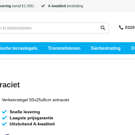
evering
vanaf €1.500,-
A-kwaliteit
bestrating
0320
sche terrastegels
Trommelstenen
Sierbestrating
O
raciet
Verkeerstegel 50x25x8cm antraciet
Snelle levering
Laagste prijsgarantie
Uitsluitend A-kwaliteit