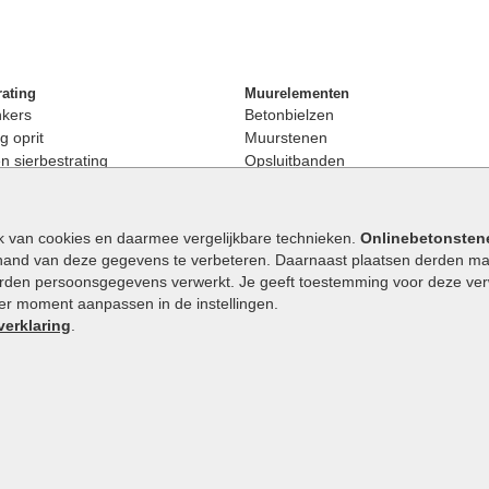
rating
Muurelementen
nkers
Betonbielzen
g oprit
Muurstenen
 sierbestrating
Opsluitbanden
rating
Palissaden
bestrating
Stapelblokken
enen
Betonblokken
k van cookies en daarmee vergelijkbare technieken.
Onlinebetonsten
nkers
Stapelstenen
hand van deze gegevens te verbeteren. Daarnaast plaatsen derden mar
stenen
orden persoonsgegevens verwerkt. Je geeft toestemming voor deze verwe
en
eder moment aanpassen in de instellingen.
Extra benodigdheden
maat
verklaring
.
Ophoogzand
band
Siergrind en siersplit
tones
Waterafvoer
elde stenen