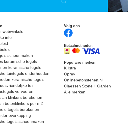
ie
Volg ons
n webwinkels
ke info
eleid
Betaalmethoden
beleid
egels schoonmaken
ps keramische tegels
Populaire merken
nen keramische tegels
Kijlstra
he tuintegels onderhouden
Oprey
heden keramische tegels
Onlinebetonstenen.nl
dsvriendelijke tuin
Claessen Stone + Garden
astegels vervoeren
Alle merken
lan klinkers berekenen
n betonklinkers per m2
eid tegels berekenen
nder overkapping
che tegels schoonmaken