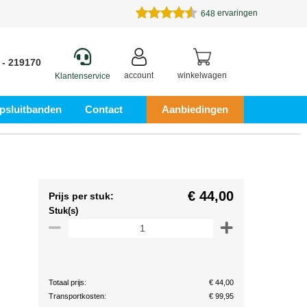
ervaringen
648
 - 219170
account
winkelwagen
Klantenservice
psluitbanden
Contact
Aanbiedingen
€ 44,00
Prijs per stuk:
Stuk(s)
Totaal prijs:
€ 44,00
Transportkosten:
€ 99,95