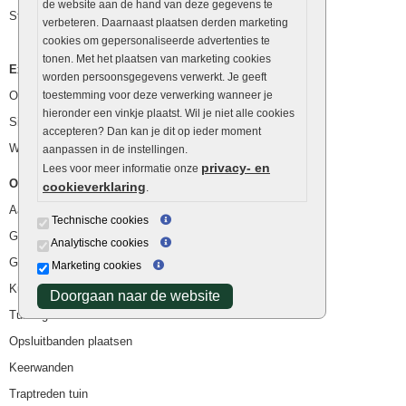
de website aan de hand van deze gegevens te
Stapelstenen
verbeteren. Daarnaast plaatsen derden marketing
cookies om gepersonaliseerde advertenties te
tonen. Met het plaatsen van marketing cookies
Extra benodigdheden
worden persoonsgegevens verwerkt. Je geeft
Ophoogzand
toestemming voor deze verwerking wanneer je
hieronder een vinkje plaatst. Wil je niet alle cookies
Siergrind en siersplit
accepteren? Dan kan je dit op ieder moment
Waterafvoer
aanpassen in de instellingen.
privacy- en
Lees voor meer informatie onze
Overig
cookieverklaring
.
Aanbiedingen
Technische cookies
Goedkope bestrating
Analytische cookies
Goedkope tuintegels
Marketing cookies
Kunstgras
Doorgaan naar de website
Tuintegels outlet
Opsluitbanden plaatsen
Keerwanden
Traptreden tuin