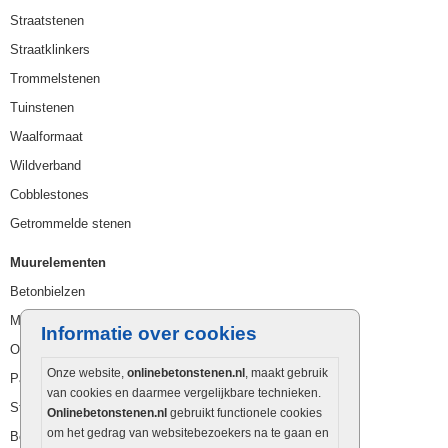
Straatstenen
Straatklinkers
Trommelstenen
Tuinstenen
Waalformaat
Wildverband
Cobblestones
Getrommelde stenen
Muurelementen
Betonbielzen
Muurstenen
Informatie over cookies
Opsluitbanden
Onze website,
onlinebetonstenen.nl
, maakt gebruik
Palissaden
van cookies en daarmee vergelijkbare technieken.
Stapelblokken
Onlinebetonstenen.nl
gebruikt functionele cookies
om het gedrag van websitebezoekers na te gaan en
Betonblokken