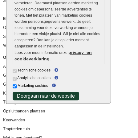
Stapelstenen
verbeteren. Daarnaast plaatsen derden marketing
cookies om gepersonaliseerde advertenties te
tonen. Met het plaatsen van marketing cookies
Extra benodigdheden
worden persoonsgegevens verwerkt. Je geeft
Ophoogzand
toestemming voor deze verwerking wanneer je
hieronder een vinkje plaatst. Wil je niet alle cookies
Siergrind en siersplit
accepteren? Dan kan je dit op ieder moment
Waterafvoer
aanpassen in de instellingen.
privacy- en
Lees voor meer informatie onze
Overig
cookieverklaring
.
Aanbiedingen
Technische cookies
Goedkope bestrating
Analytische cookies
Goedkope tuintegels
Marketing cookies
Kunstgras
Doorgaan naar de website
Tuintegels outlet
Opsluitbanden plaatsen
Keerwanden
Traptreden tuin
Wat is een facetrand?