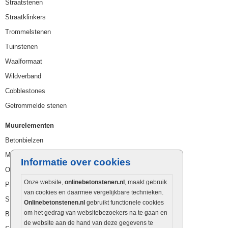
Straatstenen
Straatklinkers
Trommelstenen
Tuinstenen
Waalformaat
Wildverband
Cobblestones
Getrommelde stenen
Muurelementen
Betonbielzen
Muurstenen
Informatie over cookies
Opsluitbanden
Onze website,
onlinebetonstenen.nl
, maakt gebruik
Palissaden
van cookies en daarmee vergelijkbare technieken.
Stapelblokken
Onlinebetonstenen.nl
gebruikt functionele cookies
om het gedrag van websitebezoekers na te gaan en
Betonblokken
de website aan de hand van deze gegevens te