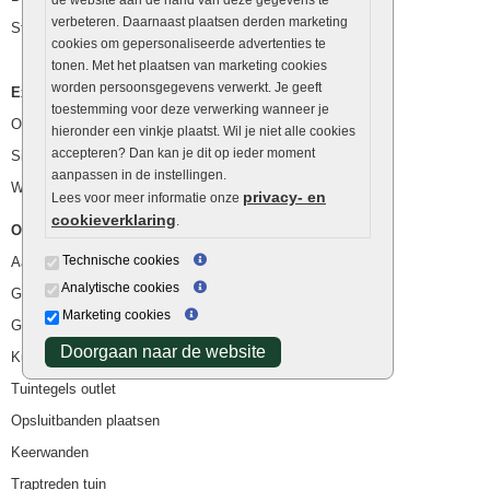
verbeteren. Daarnaast plaatsen derden marketing
Stapelstenen
cookies om gepersonaliseerde advertenties te
tonen. Met het plaatsen van marketing cookies
worden persoonsgegevens verwerkt. Je geeft
Extra benodigdheden
toestemming voor deze verwerking wanneer je
Ophoogzand
hieronder een vinkje plaatst. Wil je niet alle cookies
accepteren? Dan kan je dit op ieder moment
Siergrind en siersplit
aanpassen in de instellingen.
Waterafvoer
privacy- en
Lees voor meer informatie onze
cookieverklaring
.
Overig
Technische cookies
Aanbiedingen
Analytische cookies
Goedkope bestrating
Marketing cookies
Goedkope tuintegels
Doorgaan naar de website
Kunstgras
Tuintegels outlet
Opsluitbanden plaatsen
Keerwanden
Traptreden tuin