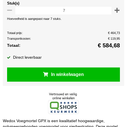
Stuk(s)
Hoeveelheid is aangepast naar 7 stuks.
Totaal prijs:
€ 464,73
Transportkosten:
€ 119,95
€
584,68
Totaal:
Direct leverbaar
In winkelwagen
Wedox Voegmortel GPX is een kwalitatief hoogwaardige,
polymeergebonden voegmortel voor sierbestrating. Deze mortel