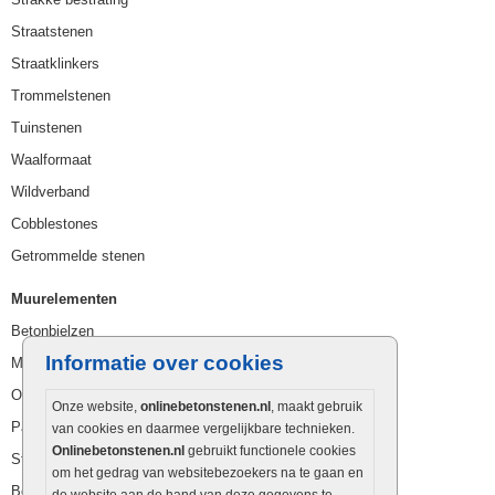
Straatstenen
Straatklinkers
Trommelstenen
Tuinstenen
Waalformaat
Wildverband
Cobblestones
Getrommelde stenen
Muurelementen
Betonbielzen
Informatie over cookies
Muurstenen
Opsluitbanden
Onze website,
onlinebetonstenen.nl
, maakt gebruik
Palissaden
van cookies en daarmee vergelijkbare technieken.
Onlinebetonstenen.nl
gebruikt functionele cookies
Stapelblokken
om het gedrag van websitebezoekers na te gaan en
Betonblokken
de website aan de hand van deze gegevens te