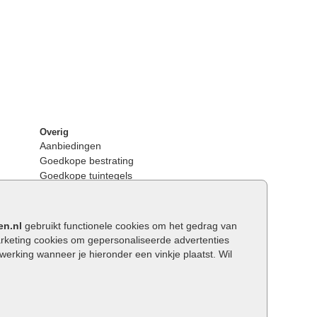
Overig
Aanbiedingen
Goedkope bestrating
Goedkope tuintegels
Kunstgras
Tuintegels outlet
Opsluitbanden plaatsen
en.nl
gebruikt functionele cookies om het gedrag van
Keerwanden
keting cookies om gepersonaliseerde advertenties
Traptreden tuin
rking wanneer je hieronder een vinkje plaatst. Wil
Wat is een facetrand?