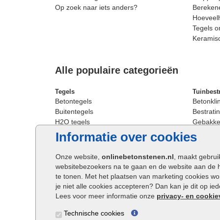
Op zoek naar iets anders?
Berekene
Hoeveelh
Tegels o
Keramis
Alle populaire categorieën
Tegels
Tuinbest
Betontegels
Betonkli
Buitentegels
Bestratin
H2O tegels
Gebakken
Keramische terrastegels
Sierbest
Informatie over cookies
Oprit tegels
Strakke 
Patio tegels
Straatst
Onze website,
onlinebetonstenen.nl
, maakt gebrui
Siertegels
Straatkli
websitebezoekers na te gaan en de website aan de 
Stoeptegels
Trommel
te tonen. Met het plaatsen van marketing cookies w
Straattegels
Tuinsten
je niet alle cookies accepteren? Dan kan je dit op i
Terrastegels
Waalfor
Lees voor meer informatie onze
privacy- en cookie
Tuintegels
Wildver
Technische cookies
Buitentegels
Cobbles