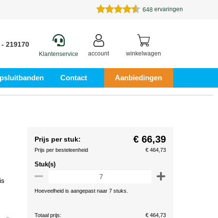
ervaringen
648
 - 219170
account
winkelwagen
Klantenservice
psluitbanden
Contact
Aanbiedingen
€ 66,39
Prijs per stuk:
Prijs per besteleenheid
€ 464,73
Stuk(s)
is
Hoeveelheid is aangepast naar 7 stuks.
Totaal prijs:
€ 464,73