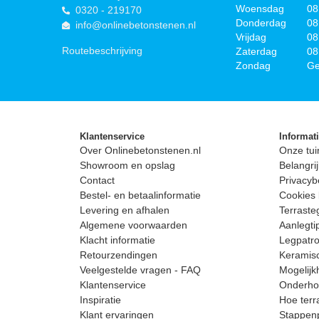
Woensdag
08
0320 - 219170
Donderdag
08
info@onlinebetonstenen.nl
Vrijdag
08
Routebeschrijving
Zaterdag
08
Zondag
Ge
Klantenservice
Informat
Over Onlinebetonstenen.nl
Onze tui
Showroom en opslag
Belangrij
Contact
Privacyb
Bestel- en betaalinformatie
Cookies 
Levering en afhalen
Terrast
Algemene voorwaarden
Aanlegti
Klacht informatie
Legpatro
Retourzendingen
Keramisc
Veelgestelde vragen - FAQ
Mogelijk
Klantenservice
Onderhou
Inspiratie
Hoe terr
Klant ervaringen
Stappenp