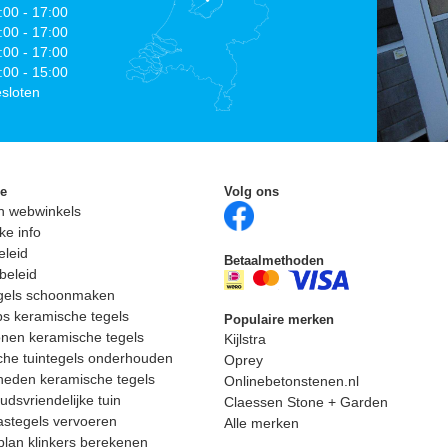
:00 - 17:00
:00 - 17:00
:00 - 17:00
:00 - 15:00
sloten
ie
Volg ons
n webwinkels
ke info
eleid
Betaalmethoden
beleid
egels schoonmaken
ps keramische tegels
Populaire merken
nen keramische tegels
Kijlstra
he tuintegels onderhouden
Oprey
heden keramische tegels
Onlinebetonstenen.nl
dsvriendelijke tuin
Claessen Stone + Garden
astegels vervoeren
Alle merken
lan klinkers berekenen