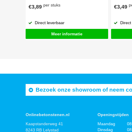
per stuks
p
€3,89
€3,49
Direct leverbaar
Direct
Meer informatie
Bezoek onze showroom of neem cont
Onlinebetonstenen.nl
Openingstijden
Kaapstanderweg 41
Maandag
08
Dinsdag
08
8243 RB Lelystad