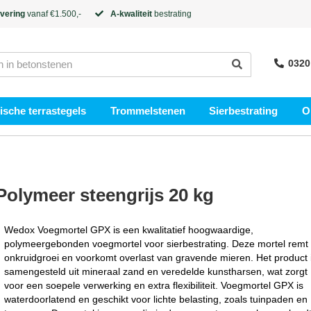
evering
vanaf €1.500,-
A-kwaliteit
bestrating
0320
sche terrastegels
Trommelstenen
Sierbestrating
O
olymeer steengrijs 20 kg
Wedox Voegmortel GPX is een kwalitatief hoogwaardige,
polymeergebonden voegmortel voor sierbestrating. Deze mortel remt
onkruidgroei en voorkomt overlast van gravende mieren. Het product 
samengesteld uit mineraal zand en veredelde kunstharsen, wat zorgt
voor een soepele verwerking en extra flexibiliteit. Voegmortel GPX is
waterdoorlatend en geschikt voor lichte belasting, zoals tuinpaden en