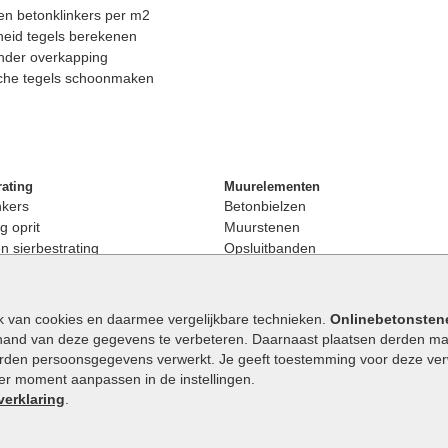
n betonklinkers per m2
eid tegels berekenen
nder overkapping
che tegels schoonmaken
rating
Muurelementen
nkers
Betonbielzen
g oprit
Muurstenen
 sierbestrating
Opsluitbanden
rating
Palissaden
bestrating
Stapelblokken
enen
Betonblokken
k van cookies en daarmee vergelijkbare technieken.
Onlinebetonsten
nkers
Stapelstenen
hand van deze gegevens te verbeteren. Daarnaast plaatsen derden mar
stenen
orden persoonsgegevens verwerkt. Je geeft toestemming voor deze verwe
en
eder moment aanpassen in de instellingen.
Extra benodigdheden
maat
verklaring
.
Ophoogzand
band
Siergrind en siersplit
tones