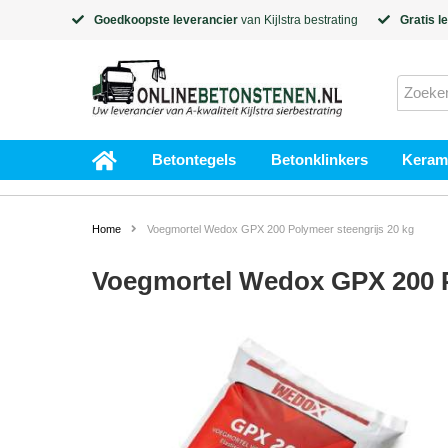
Goedkoopste leverancier
van
Kijlstra
bestrating
Gratis l
Betontegels
Betonklinkers
Kerami
Home
Voegmortel Wedox GPX 200 Polymeer steengrijs 20 kg
Voegmortel Wedox GPX 200 P