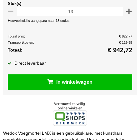
Stuk(s)
Hoeveelheid is aangepast naar 13 stuks.
Totaal prijs:
€ 822,77
Transportkosten:
€ 119,95
€
942,72
Totaal:
Direct leverbaar
In winkelwagen
Wedox Voegmortel LMX is een gebruiksklare, met kunsthars
veredelde voegmortel voor sierbestrating. Deze voegmortel is