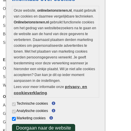
Muurstenen
Opsluitbanden
Onze website,
onlinebetonstenen.nl
, maakt gebruik
van cookies en daarmee vergelijkbare technieken.
Palissaden
Onlinebetonstenen.nl
gebruikt functionele cookies
Stapelblokken
om het gedrag van websitebezoekers na te gaan en
Betonblokken
de website aan de hand van deze gegevens te
verbeteren. Daarnaast plaatsen derden marketing
Stapelstenen
cookies om gepersonaliseerde advertenties te
tonen. Met het plaatsen van marketing cookies
worden persoonsgegevens verwerkt. Je geeft
Extra benodigdheden
toestemming voor deze verwerking wanneer je
Ophoogzand
hieronder een vinkje plaatst. Wil je niet alle cookies
accepteren? Dan kan je dit op ieder moment
Siergrind en siersplit
aanpassen in de instellingen.
Waterafvoer
privacy- en
Lees voor meer informatie onze
cookieverklaring
.
Overig
Technische cookies
Aanbiedingen
Analytische cookies
Goedkope bestrating
Marketing cookies
Goedkope tuintegels
Doorgaan naar de website
Kunstgras