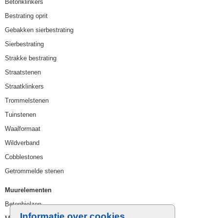
Betonklinkers
Bestrating oprit
Gebakken sierbestrating
Sierbestrating
Strakke bestrating
Straatstenen
Straatklinkers
Trommelstenen
Tuinstenen
Waalformaat
Wildverband
Cobblestones
Getrommelde stenen
Muurelementen
Betonbielzen
Informatie over cookies