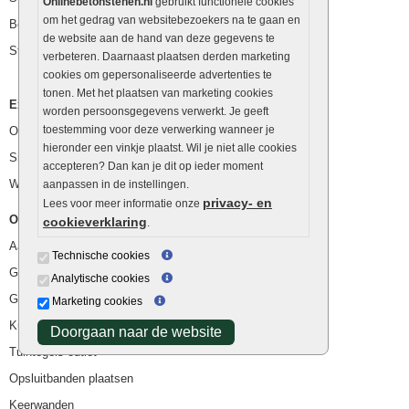
Onlinebetonstenen.nl
gebruikt functionele cookies
om het gedrag van websitebezoekers na te gaan en
Betonblokken
de website aan de hand van deze gegevens te
Stapelstenen
verbeteren. Daarnaast plaatsen derden marketing
cookies om gepersonaliseerde advertenties te
tonen. Met het plaatsen van marketing cookies
Extra benodigdheden
worden persoonsgegevens verwerkt. Je geeft
toestemming voor deze verwerking wanneer je
Ophoogzand
hieronder een vinkje plaatst. Wil je niet alle cookies
Siergrind en siersplit
accepteren? Dan kan je dit op ieder moment
Waterafvoer
aanpassen in de instellingen.
privacy- en
Lees voor meer informatie onze
Overig
cookieverklaring
.
Aanbiedingen
Technische cookies
Goedkope bestrating
Analytische cookies
Goedkope tuintegels
Marketing cookies
Kunstgras
Doorgaan naar de website
Tuintegels outlet
Opsluitbanden plaatsen
Keerwanden