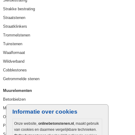
Sierbestrating
Strakke bestrating
Straatstenen
Straatklinkers
Trommelstenen
Tuinstenen
Waalformaat
Wildverband
Cobblestones
Getrommelde stenen
Muurelementen
Betonbielzen
Muurstenen
Informatie over cookies
Opsluitbanden
Onze website,
onlinebetonstenen.nl
, maakt gebruik
Palissaden
van cookies en daarmee vergelijkbare technieken.
Stapelblokken