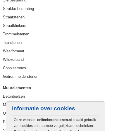
Sierbestrating
Strakke bestrating
Straatstenen
Straatklinkers
Trommelstenen
Tuinstenen
Waalformaat
Wildverband
Cobblestones
Getrommelde stenen
Muurelementen
Betonbielzen
Muurstenen
Informatie over cookies
Opsluitbanden
Onze website,
onlinebetonstenen.nl
, maakt gebruik
Palissaden
van cookies en daarmee vergelijkbare technieken.
Stapelblokken