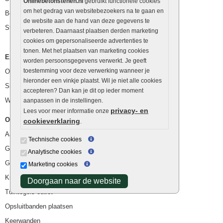
Onlinebetonstenen.nl
gebruikt functionele cookies
om het gedrag van websitebezoekers na te gaan en
Betonblokken
de website aan de hand van deze gegevens te
Stapelstenen
verbeteren. Daarnaast plaatsen derden marketing
cookies om gepersonaliseerde advertenties te
tonen. Met het plaatsen van marketing cookies
Extra benodigdheden
worden persoonsgegevens verwerkt. Je geeft
toestemming voor deze verwerking wanneer je
Ophoogzand
hieronder een vinkje plaatst. Wil je niet alle cookies
Siergrind en siersplit
accepteren? Dan kan je dit op ieder moment
Waterafvoer
aanpassen in de instellingen.
privacy- en
Lees voor meer informatie onze
Overig
cookieverklaring
.
Aanbiedingen
Technische cookies
Goedkope bestrating
Analytische cookies
Goedkope tuintegels
Marketing cookies
Kunstgras
Doorgaan naar de website
Tuintegels outlet
Opsluitbanden plaatsen
Keerwanden