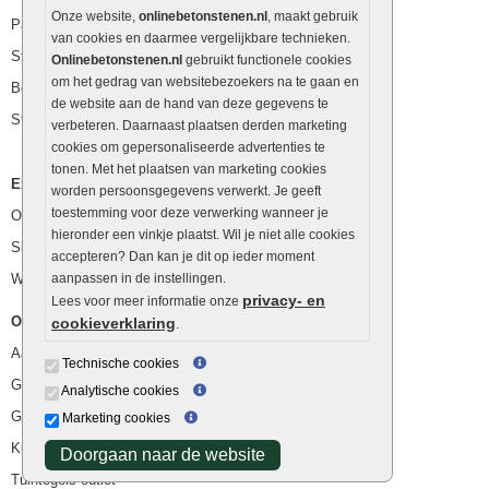
Onze website,
onlinebetonstenen.nl
, maakt gebruik
Palissaden
van cookies en daarmee vergelijkbare technieken.
Stapelblokken
Onlinebetonstenen.nl
gebruikt functionele cookies
om het gedrag van websitebezoekers na te gaan en
Betonblokken
de website aan de hand van deze gegevens te
Stapelstenen
verbeteren. Daarnaast plaatsen derden marketing
cookies om gepersonaliseerde advertenties te
tonen. Met het plaatsen van marketing cookies
Extra benodigdheden
worden persoonsgegevens verwerkt. Je geeft
toestemming voor deze verwerking wanneer je
Ophoogzand
hieronder een vinkje plaatst. Wil je niet alle cookies
Siergrind en siersplit
accepteren? Dan kan je dit op ieder moment
Waterafvoer
aanpassen in de instellingen.
privacy- en
Lees voor meer informatie onze
Overig
cookieverklaring
.
Aanbiedingen
Technische cookies
Goedkope bestrating
Analytische cookies
Goedkope tuintegels
Marketing cookies
Kunstgras
Doorgaan naar de website
Tuintegels outlet