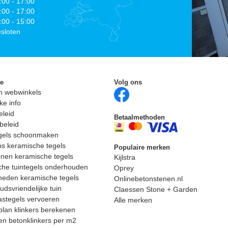
:00 - 17:00
:00 - 17:00
:00 - 15:00
sloten
ie
Volg ons
n webwinkels
ke info
eleid
Betaalmethoden
beleid
egels schoonmaken
ps keramische tegels
Populaire merken
nen keramische tegels
Kijlstra
he tuintegels onderhouden
Oprey
heden keramische tegels
Onlinebetonstenen.nl
dsvriendelijke tuin
Claessen Stone + Garden
astegels vervoeren
Alle merken
lan klinkers berekenen
n betonklinkers per m2