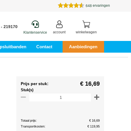
ervaringen
648
 - 219170
account
winkelwagen
Klantenservice
psluitbanden
Contact
Aanbiedingen
€ 16,69
Prijs per stuk:
Stuk(s)
Totaal prijs:
€ 16,69
Transportkosten:
€ 119,95