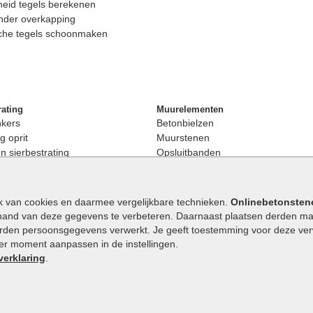
eid tegels berekenen
nder overkapping
che tegels schoonmaken
rating
Muurelementen
nkers
Betonbielzen
g oprit
Muurstenen
 sierbestrating
Opsluitbanden
rating
Palissaden
bestrating
Stapelblokken
enen
Betonblokken
k van cookies en daarmee vergelijkbare technieken.
Onlinebetonsten
nkers
Stapelstenen
hand van deze gegevens te verbeteren. Daarnaast plaatsen derden mar
stenen
orden persoonsgegevens verwerkt. Je geeft toestemming voor deze verwe
en
eder moment aanpassen in de instellingen.
Extra benodigdheden
maat
verklaring
.
Ophoogzand
band
Siergrind en siersplit
tones
Waterafvoer
elde stenen