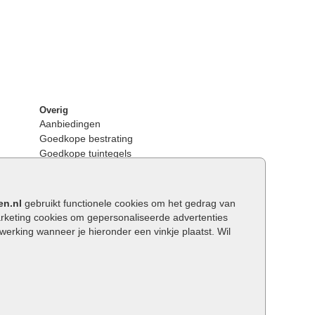
Overig
Aanbiedingen
Goedkope bestrating
Goedkope tuintegels
Kunstgras
Tuintegels outlet
Opsluitbanden plaatsen
en.nl
gebruikt functionele cookies om het gedrag van
Keerwanden
keting cookies om gepersonaliseerde advertenties
Traptreden tuin
rking wanneer je hieronder een vinkje plaatst. Wil
Wat is een facetrand?