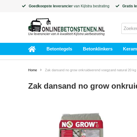
Goedkoopste leverancier
van
Kijlstra
bestrating
Gratis l
Betontegels
Betonklinkers
Kerami
Home
Zak dansand no grow onkruidwerend voegzand natural 20 kg
Zak dansand no grow onkrui