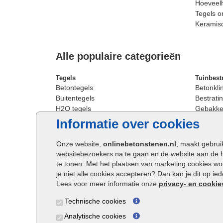
Hoeveelh
Tegels o
Keramis
Alle populaire categorieën
Tegels
Tuinbest
Betontegels
Betonkli
Buitentegels
Bestratin
H2O tegels
Gebakken
Keramische terrastegels
Sierbest
Informatie over cookies
Oprit tegels
Strakke 
Patio tegels
Straatst
Onze website,
onlinebetonstenen.nl
, maakt gebrui
Siertegels
Straatkli
websitebezoekers na te gaan en de website aan de 
Stoeptegels
Trommel
te tonen. Met het plaatsen van marketing cookies w
Straattegels
Tuinsten
je niet alle cookies accepteren? Dan kan je dit op i
Terrastegels
Waalfor
Lees voor meer informatie onze
privacy- en cookie
Tuintegels
Wildver
Technische cookies
Buitentegels
Cobbles
Grote terrastegels
Getromm
Analytische cookies