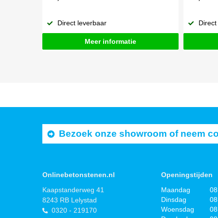
Direct leverbaar
Direct
Meer informatie
Bezoek onze showroom of neem cont
Onlinebetonstenen.nl
Openingstijden
Kaapstanderweg 41
Maandag
08
Dinsdag
08
8243 RB Lelystad
Woensdag
08
0320 - 219170