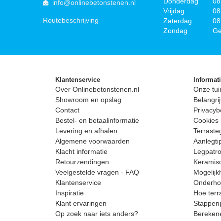
Donderdag
08
info@onlinebetonstenen.nl
Vrijdag
08
Routebeschrijving
Zaterdag
08
Zondag
Ge
Klantenservice
Informat
Over Onlinebetonstenen.nl
Onze tui
Showroom en opslag
Belangrij
Contact
Privacyb
Bestel- en betaalinformatie
Cookies 
Levering en afhalen
Terrast
Algemene voorwaarden
Aanlegti
Klacht informatie
Legpatro
Retourzendingen
Keramisc
Veelgestelde vragen - FAQ
Mogelijk
Klantenservice
Onderhou
Inspiratie
Hoe terr
Klant ervaringen
Stappenp
Op zoek naar iets anders?
Berekene