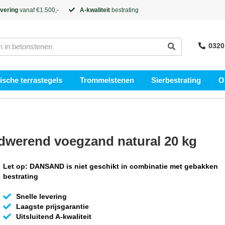
evering
vanaf €1.500,-
A-kwaliteit
bestrating
0320
sche terrastegels
Trommelstenen
Sierbestrating
O
dwerend voegzand natural 20 kg
Let op: DANSAND is niet geschikt in combinatie met gebakken
bestrating
Snelle levering
Laagste prijsgarantie
Uitsluitend A-kwaliteit