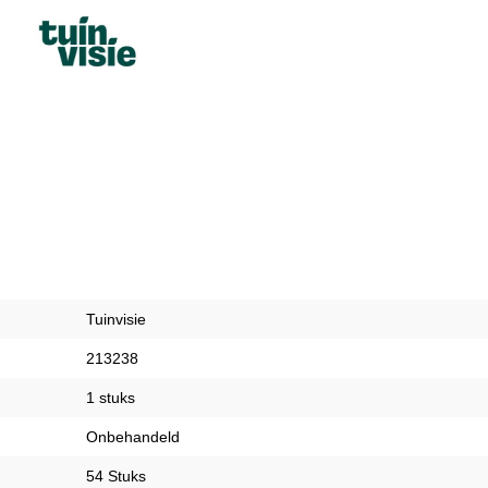
Tuinvisie
213238
1 stuks
Onbehandeld
54 Stuks