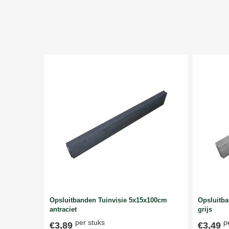
Opsluitbanden Tuinvisie 5x15x100cm
Opsluitb
antraciet
grijs
per stuks
p
€3,89
€3,49