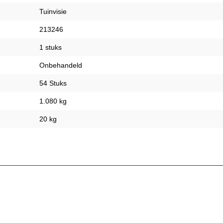
Tuinvisie
213246
1 stuks
Onbehandeld
54 Stuks
1.080 kg
20 kg