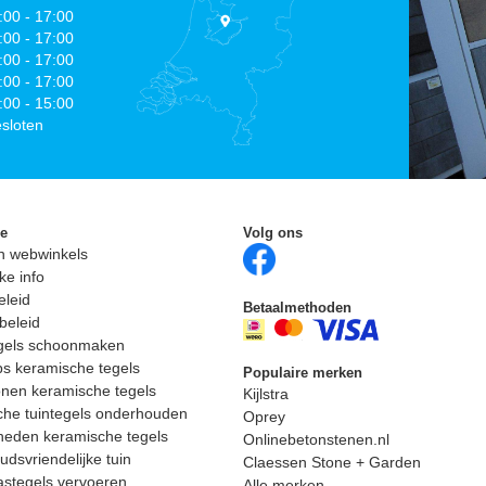
:00 - 17:00
:00 - 17:00
:00 - 17:00
:00 - 17:00
:00 - 15:00
sloten
ie
Volg ons
n webwinkels
ke info
eleid
Betaalmethoden
beleid
egels schoonmaken
ps keramische tegels
Populaire merken
nen keramische tegels
Kijlstra
he tuintegels onderhouden
Oprey
heden keramische tegels
Onlinebetonstenen.nl
dsvriendelijke tuin
Claessen Stone + Garden
astegels vervoeren
Alle merken