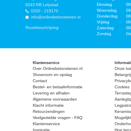
Dinsdag
08
8243 RB Lelystad
Woensdag
08
0320 - 219170
Donderdag
08
info@onlinebetonstenen.nl
Vrijdag
08
Routebeschrijving
Zaterdag
08
Zondag
Ge
Klantenservice
Informat
Over Onlinebetonstenen.nl
Onze tui
Showroom en opslag
Belangrij
Contact
Privacyb
Bestel- en betaalinformatie
Cookies 
Levering en afhalen
Terrast
Algemene voorwaarden
Aanlegti
Klacht informatie
Legpatro
Retourzendingen
Keramisc
Veelgestelde vragen - FAQ
Mogelijk
Klantenservice
Onderhou
Inspiratie
Hoe terr