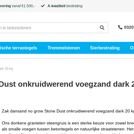
evering
vanaf €1.500,-
A-kwaliteit
bestrating
0320
sche terrastegels
Trommelstenen
Sierbestrating
O
rk 20 kg
Dust onkruidwerend voegzand dark 
Zak dansand no grow Stone Dust onkruidwerend voegzand dark 20 k
Ons donkere granieten steengruis is een sterke keuze voor zowel br
als smalle voegen tussen betontegels en natuurlijke straatstenen. Het 