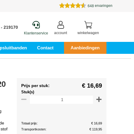
ervaringen
648
 - 219170
account
winkelwagen
Klantenservice
psluitbanden
Contact
Aanbiedingen
20
€ 16,69
Prijs per stuk:
Stuk(s)
g
ede
Totaal prijs:
€ 16,69
stof
Transportkosten:
€ 119,95