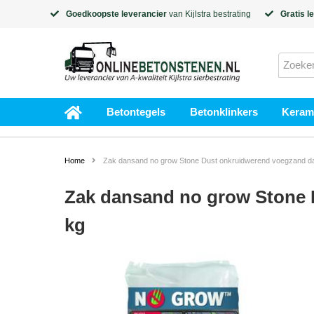
Goedkoopste leverancier
van
Kijlstra
bestrating
Gratis l
Betontegels
Betonklinkers
Kerami
Home
Zak dansand no grow Stone Dust onkruidwerend voegzand da
Zak dansand no grow Stone 
kg