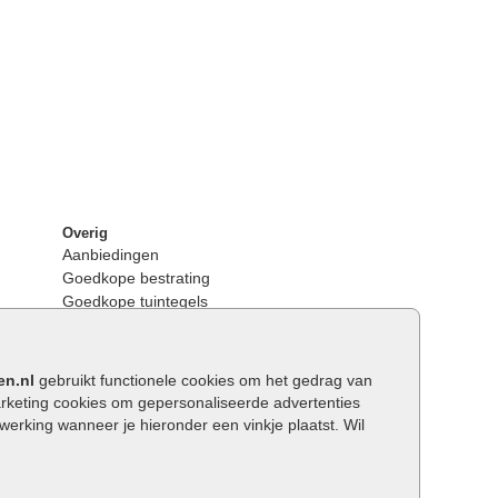
Overig
Aanbiedingen
Goedkope bestrating
Goedkope tuintegels
Kunstgras
Tuintegels outlet
Opsluitbanden plaatsen
en.nl
gebruikt functionele cookies om het gedrag van
Keerwanden
keting cookies om gepersonaliseerde advertenties
Traptreden tuin
rking wanneer je hieronder een vinkje plaatst. Wil
Wat is een facetrand?