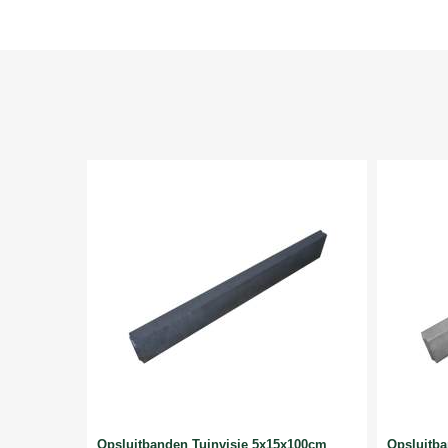
Opsluitbanden Tuinvisie 5x15x100cm
Opsluitb