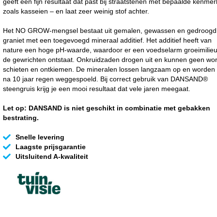
geeft een fijn resultaat dat past bij straatstenen met bepaalde kenmer
zoals kasseien – en laat zeer weinig stof achter.
Het NO GROW-mengsel bestaat uit gemalen, gewassen en gedroogd
graniet met een toegevoegd mineraal additief. Het additief heeft van
nature een hoge pH-waarde, waardoor er een voedselarm groeimilieu
de gewrichten ontstaat. Onkruidzaden drogen uit en kunnen geen wor
schieten en ontkiemen. De mineralen lossen langzaam op en worden
na 10 jaar regen weggespoeld. Bij correct gebruik van DANSAND®
steengruis krijg je een mooi resultaat dat vele jaren meegaat.
Let op: DANSAND is niet geschikt in combinatie met gebakken
bestrating.
Snelle levering
Laagste prijsgarantie
Uitsluitend A-kwaliteit