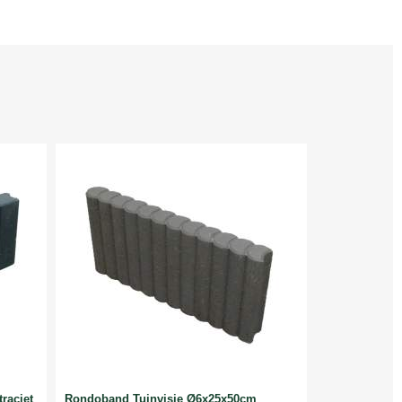
raciet
Rondoband Tuinvisie Ø6x25x50cm