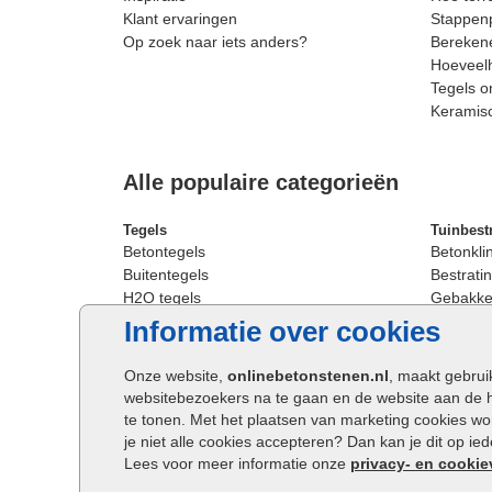
Klant ervaringen
Stappenp
Op zoek naar iets anders?
Berekene
Hoeveelh
Tegels o
Keramis
Alle populaire categorieën
Tegels
Tuinbest
Betontegels
Betonkli
Buitentegels
Bestratin
H2O tegels
Gebakken
Keramische terrastegels
Sierbest
Informatie over cookies
Oprit tegels
Strakke 
Patio tegels
Straatst
Onze website,
onlinebetonstenen.nl
, maakt gebrui
Siertegels
Straatkli
websitebezoekers na te gaan en de website aan de 
Stoeptegels
Trommel
te tonen. Met het plaatsen van marketing cookies w
Straattegels
Tuinsten
je niet alle cookies accepteren? Dan kan je dit op i
Terrastegels
Waalfor
Lees voor meer informatie onze
privacy- en cookie
Tuintegels
Wildver