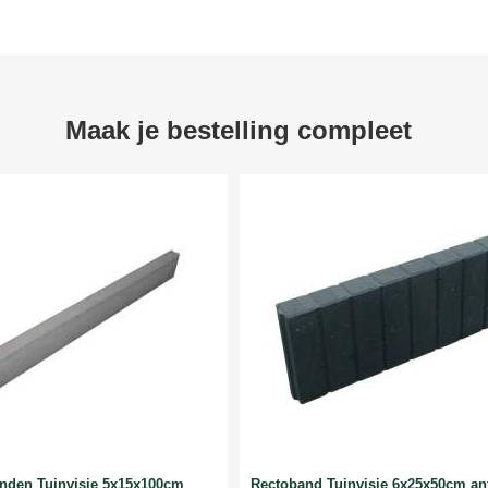
Maak je bestelling compleet
anden Tuinvisie 5x15x100cm
Rectoband Tuinvisie 6x25x50cm ant