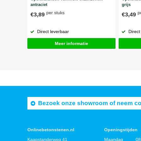
antraciet
grijs
per stuks
p
€3,89
€3,49
Direct leverbaar
Direct
Meer informatie
Bezoek onze showroom of neem cont
Onlinebetonstenen.nl
Openingstijden
Kaapstanderweg 41
Maandag
08