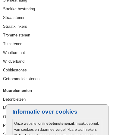
Sierbestrating
Strakke bestrating
Straatstenen
Straatklinkers
Trommelstenen
Tuinstenen
Waalformaat
Wildverband
Cobblestones
Getrommelde stenen
Muurelementen
Betonbielzen
Muurstenen
Informatie over cookies
Opsluitbanden
Onze website,
onlinebetonstenen.nl
, maakt gebruik
Palissaden
van cookies en daarmee vergelijkbare technieken.
Stapelblokken