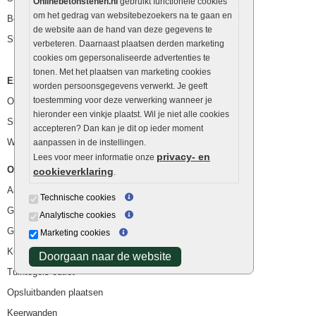
Onlinebetonstenen.nl
gebruikt functionele cookies
om het gedrag van websitebezoekers na te gaan en
Betonblokken
de website aan de hand van deze gegevens te
Stapelstenen
verbeteren. Daarnaast plaatsen derden marketing
cookies om gepersonaliseerde advertenties te
tonen. Met het plaatsen van marketing cookies
Extra benodigdheden
worden persoonsgegevens verwerkt. Je geeft
toestemming voor deze verwerking wanneer je
Ophoogzand
hieronder een vinkje plaatst. Wil je niet alle cookies
Siergrind en siersplit
accepteren? Dan kan je dit op ieder moment
Waterafvoer
aanpassen in de instellingen.
privacy- en
Lees voor meer informatie onze
Overig
cookieverklaring
.
Aanbiedingen
Technische cookies
Goedkope bestrating
Analytische cookies
Goedkope tuintegels
Marketing cookies
Kunstgras
Doorgaan naar de website
Tuintegels outlet
Opsluitbanden plaatsen
Keerwanden