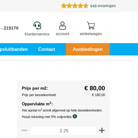
ervaringen
648
 - 219170
account
winkelwagen
Klantenservice
psluitbanden
Contact
Aanbiedingen
€ 80,00
Prijs per m2:
Prijs per besteleenheid
€ 180,00
2
Oppervlakte m
:
2
Het aantal m
wordt afgerond op hele besteleenheden.
Houd rekening met 5% snijverlies