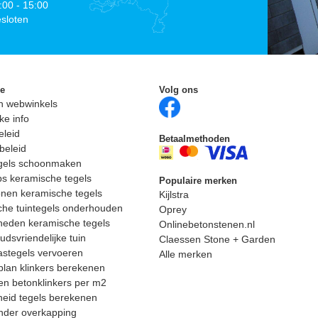
:00 - 15:00
sloten
ie
Volg ons
n webwinkels
ke info
eleid
Betaalmethoden
beleid
egels schoonmaken
ps keramische tegels
Populaire merken
nen keramische tegels
Kijlstra
he tuintegels onderhouden
Oprey
heden keramische tegels
Onlinebetonstenen.nl
dsvriendelijke tuin
Claessen Stone + Garden
astegels vervoeren
Alle merken
lan klinkers berekenen
n betonklinkers per m2
eid tegels berekenen
nder overkapping