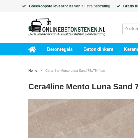
Goedkoopste leverancier
van
Kijlstra
bestrating
Gratis l
Betontegels
Betonklinkers
Kerami
Home
Cera4line Mento Luna Sand 75x75x4cm
Cera4line Mento Luna Sand