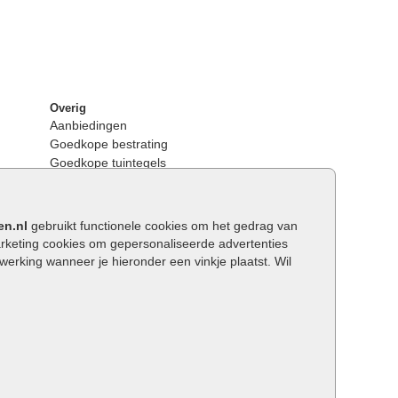
Overig
Aanbiedingen
Goedkope bestrating
Goedkope tuintegels
Kunstgras
Tuintegels outlet
Opsluitbanden plaatsen
en.nl
gebruikt functionele cookies om het gedrag van
Keerwanden
keting cookies om gepersonaliseerde advertenties
Traptreden tuin
rking wanneer je hieronder een vinkje plaatst. Wil
Wat is een facetrand?