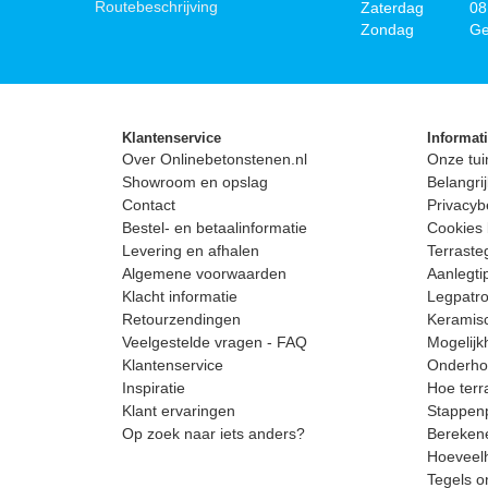
Routebeschrijving
Zaterdag
08
Zondag
Ge
Klantenservice
Informat
Over Onlinebetonstenen.nl
Onze tui
Showroom en opslag
Belangrij
Contact
Privacyb
Bestel- en betaalinformatie
Cookies 
Levering en afhalen
Terrast
Algemene voorwaarden
Aanlegti
Klacht informatie
Legpatro
Retourzendingen
Keramisc
Veelgestelde vragen - FAQ
Mogelijk
Klantenservice
Onderhou
Inspiratie
Hoe terr
Klant ervaringen
Stappenp
Op zoek naar iets anders?
Berekene
Hoeveelh
Tegels o