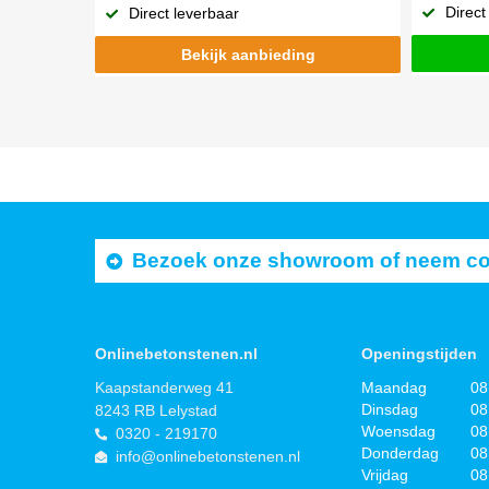
Direct
Direct leverbaar
Bekijk aanbieding
Bezoek onze showroom of neem cont
Onlinebetonstenen.nl
Openingstijden
Kaapstanderweg 41
Maandag
08
Dinsdag
08
8243 RB Lelystad
Woensdag
08
0320 - 219170
Donderdag
08
info@onlinebetonstenen.nl
Vrijdag
08