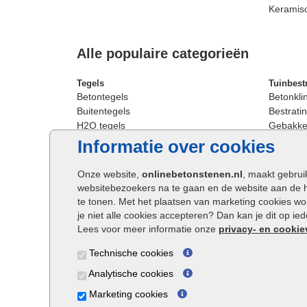
Keramis
Alle populaire categorieën
Tegels
Tuinbest
Betontegels
Betonkli
Buitentegels
Bestratin
H2O tegels
Gebakken
Keramische terrastegels
Sierbest
Informatie over cookies
Oprit tegels
Strakke 
Patio tegels
Straatst
Onze website,
onlinebetonstenen.nl
, maakt gebrui
Siertegels
Straatkli
websitebezoekers na te gaan en de website aan de 
Stoeptegels
Trommel
te tonen. Met het plaatsen van marketing cookies w
Straattegels
Tuinsten
je niet alle cookies accepteren? Dan kan je dit op i
Terrastegels
Waalfor
Lees voor meer informatie onze
privacy- en cookie
Tuintegels
Wildver
Technische cookies
Buitentegels
Cobbles
Grote terrastegels
Getromm
Analytische cookies
Marketing cookies