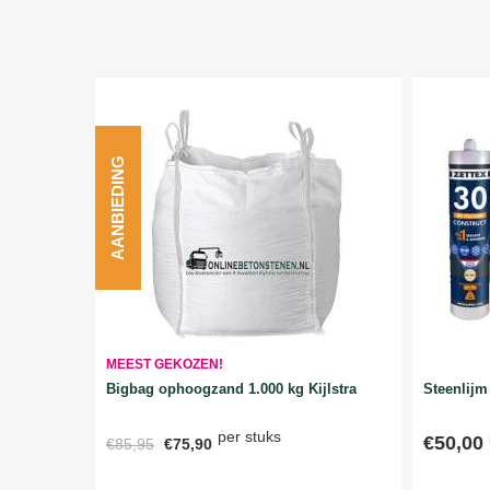
AANBIEDING
MEEST GEKOZEN!
Bigbag ophoogzand 1.000 kg Kijlstra
Steenlijm 
per stuks
€50,00
€85,95
€75,90