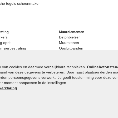
che tegels schoonmaken
rating
Muurelementen
nkers
Betonbielzen
g oprit
Muurstenen
 sierbestrating
Opsluitbanden
rating
Palissaden
bestrating
Stapelblokken
enen
Betonblokken
k van cookies en daarmee vergelijkbare technieken.
Onlinebetonsten
nkers
Stapelstenen
hand van deze gegevens te verbeteren. Daarnaast plaatsen derden mar
stenen
orden persoonsgegevens verwerkt. Je geeft toestemming voor deze verwe
en
eder moment aanpassen in de instellingen.
Extra benodigdheden
maat
verklaring
.
Ophoogzand
band
Siergrind en siersplit
tones
Waterafvoer
elde stenen