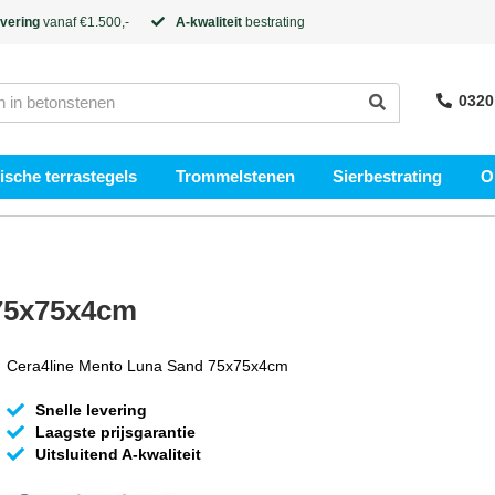
evering
vanaf €1.500,-
A-kwaliteit
bestrating
0320
sche terrastegels
Trommelstenen
Sierbestrating
O
 75x75x4cm
Cera4line Mento Luna Sand 75x75x4cm
Snelle levering
Laagste prijsgarantie
Uitsluitend A-kwaliteit