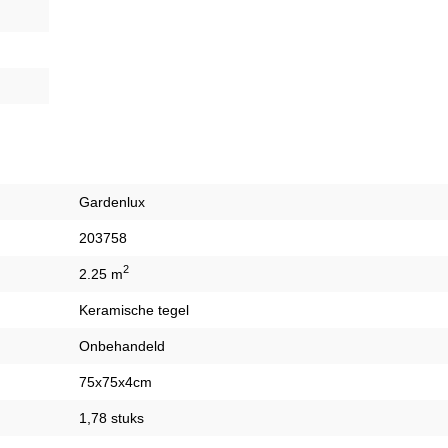
Gardenlux
203758
2
2.25 m
Keramische tegel
Onbehandeld
75x75x4cm
1,78 stuks