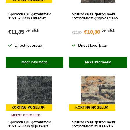
Splitrocks XL getrommeld
Splitrocks XL getrommeld
15x15x60cm antraciet
15x15x60cm grigio camello
per stuk
per stuk
€11,85
€10,80
€13,90
Direct leverbaar
Direct leverbaar
Meer informatie
Meer informatie
KORTING MOGELIJK!
KORTING MOGELIJK!
MEEST GEKOZEN!
Splitrocks XL getrommeld
Splitrocks XL getrommeld
15x15x60cm grijs zwart
15x15x60cm musselkalk