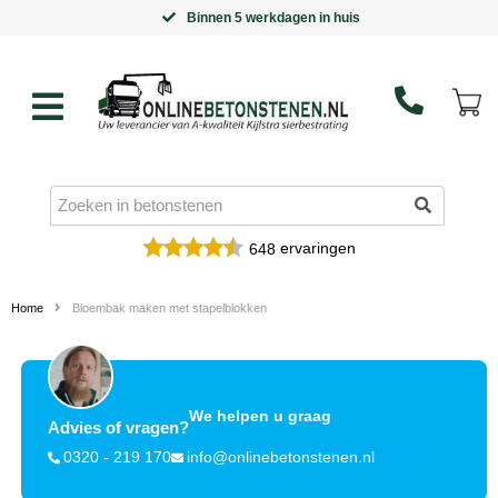
Binnen 5 werkdagen in huis
ervaringen
648
Home
Bloembak maken met stapelblokken
We helpen u graag
Advies of vragen?
0320 - 219 170
info@onlinebetonstenen.nl