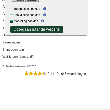
Goedkope bestrating
Technische cookies
Goedkope tuintegels
Analytische cookies
Kunstgras
Marketing cookies
Tuintegels outlet
Doorgaan naar de website
Opsluitbanden plaatsen
Keerwanden
Traptreden tuin
Wat is een facetrand?
Onlinebetonstenen.nl ©2026
9.1
/
10
|
648
waarderingen