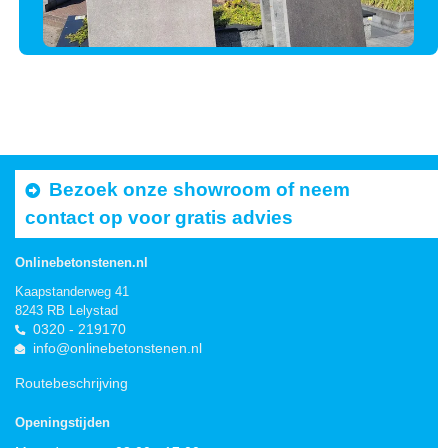
Bezoek onze showroom of neem
contact op voor gratis advies
Onlinebetonstenen.nl
Kaapstanderweg 41
8243 RB Lelystad
0320 - 219170
info@onlinebetonstenen.nl
Routebeschrijving
Openingstijden