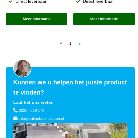
Direct leverbaar
Direct leverbaar
Meer informatie
Meer informatie
<
1
2
Kunnen we u helpen het juiste product
te vinden?
Laat het ons weten
0320 - 219 170
info@onlinebetonstenen.nl