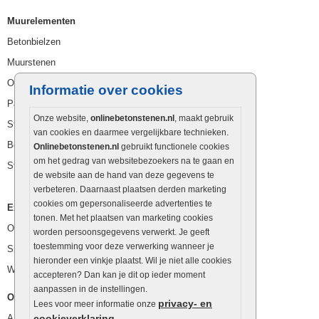
Muurelementen
Betonbielzen
Muurstenen
Opsluitbanden
Informatie over cookies
Palissaden
Onze website,
onlinebetonstenen.nl
, maakt gebruik
Stapelblokken
van cookies en daarmee vergelijkbare technieken.
Betonblokken
Onlinebetonstenen.nl
gebruikt functionele cookies
om het gedrag van websitebezoekers na te gaan en
Stapelstenen
de website aan de hand van deze gegevens te
verbeteren. Daarnaast plaatsen derden marketing
cookies om gepersonaliseerde advertenties te
Extra benodigdheden
tonen. Met het plaatsen van marketing cookies
Ophoogzand
worden persoonsgegevens verwerkt. Je geeft
toestemming voor deze verwerking wanneer je
Siergrind en siersplit
hieronder een vinkje plaatst. Wil je niet alle cookies
Waterafvoer
accepteren? Dan kan je dit op ieder moment
aanpassen in de instellingen.
Overig
privacy- en
Lees voor meer informatie onze
Aanbiedingen
cookieverklaring
.