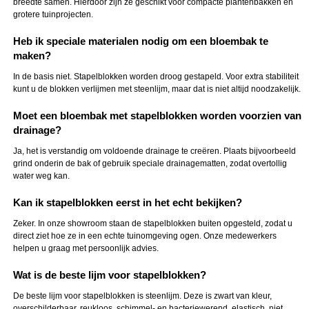
breedte samen. Hierdoor zijn ze geschikt voor compacte plantenbakken én
grotere tuinprojecten.
Heb ik speciale materialen nodig om een bloembak te
maken?
In de basis niet. Stapelblokken worden droog gestapeld. Voor extra stabiliteit
kunt u de blokken verlijmen met steenlijm, maar dat is niet altijd noodzakelijk.
Moet een bloembak met stapelblokken worden voorzien van
drainage?
Ja, het is verstandig om voldoende drainage te creëren. Plaats bijvoorbeeld
grind onderin de bak of gebruik speciale drainagematten, zodat overtollig
water weg kan.
Kan ik stapelblokken eerst in het echt bekijken?
Zeker. In onze showroom staan de stapelblokken buiten opgesteld, zodat u
direct ziet hoe ze in een echte tuinomgeving ogen. Onze medewerkers
helpen u graag met persoonlijk advies.
Wat is de beste lijm voor stapelblokken?
De beste lijm voor stapelblokken is steenlijm. Deze is zwart van kleur,
overschilderbaar, reukloos, schimmel- en bacteriewerend, elastisch, niet