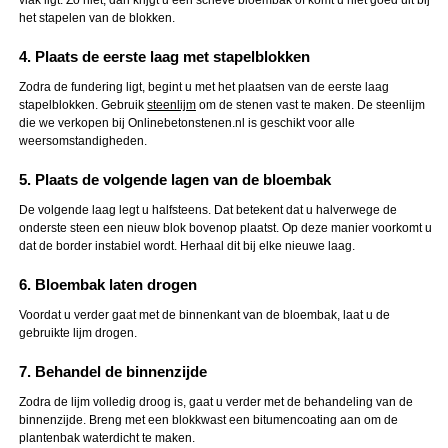
vlak ligt. Zo niet, dan krijgt u een scheve bloembak of komt u niet goed uit bij
het stapelen van de blokken.
4. Plaats de eerste laag met stapelblokken
Zodra de fundering ligt, begint u met het plaatsen van de eerste laag
stapelblokken. Gebruik
steenlijm
om de stenen vast te maken. De steenlijm
die we verkopen bij Onlinebetonstenen.nl is geschikt voor alle
weersomstandigheden.
5. Plaats de volgende lagen van de bloembak
De volgende laag legt u halfsteens. Dat betekent dat u halverwege de
onderste steen een nieuw blok bovenop plaatst. Op deze manier voorkomt u
dat de border instabiel wordt. Herhaal dit bij elke nieuwe laag.
6. Bloembak laten drogen
Voordat u verder gaat met de binnenkant van de bloembak, laat u de
gebruikte lijm drogen.
7. Behandel de binnenzijde
Zodra de lijm volledig droog is, gaat u verder met de behandeling van de
binnenzijde. Breng met een blokkwast een bitumencoating aan om de
plantenbak waterdicht te maken.