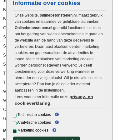
Tuinbestrating
Informatie over cookies
Betonklinkers
Onze website,
onlinebetonstenen.nl
, maakt gebruik
Bestrating oprit
van cookies en daarmee vergelijkbare technieken.
Gebakken sierbestrating
Onlinebetonstenen.nl
gebruikt functionele cookies
om het gedrag van websitebezoekers na te gaan en
Sierbestrating
de website aan de hand van deze gegevens te
Strakke bestrating
verbeteren. Daarnaast plaatsen derden marketing
cookies om gepersonaliseerde advertenties te
Straatstenen
tonen. Met het plaatsen van marketing cookies
Straatklinkers
worden persoonsgegevens verwerkt. Je geeft
toestemming voor deze verwerking wanneer je
Trommelstenen
hieronder een vinkje plaatst. Wil je niet alle cookies
Tuinstenen
accepteren? Dan kan je dit op ieder moment
aanpassen in de instellingen.
Waalformaat
privacy- en
Lees voor meer informatie onze
Wildverband
cookieverklaring
.
Cobblestones
Technische cookies
Getrommelde stenen
Analytische cookies
Marketing cookies
Muurelementen
Betonbielzen