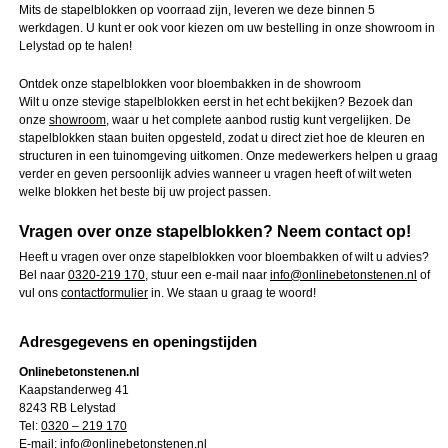
Mits de stapelblokken op voorraad zijn, leveren we deze binnen 5
werkdagen. U kunt er ook voor kiezen om uw bestelling in onze showroom in
Lelystad op te halen!
Ontdek onze stapelblokken voor bloembakken in de showroom
Wilt u onze stevige stapelblokken eerst in het echt bekijken? Bezoek dan
onze
showroom
, waar u het complete aanbod rustig kunt vergelijken. De
stapelblokken staan buiten opgesteld, zodat u direct ziet hoe de kleuren en
structuren in een tuinomgeving uitkomen. Onze medewerkers helpen u graag
verder en geven persoonlijk advies wanneer u vragen heeft of wilt weten
welke blokken het beste bij uw project passen.
Vragen over onze stapelblokken? Neem contact op!
Heeft u vragen over onze stapelblokken voor bloembakken of wilt u advies?
Bel naar
0320-219 170
, stuur een e-mail naar
info@onlinebetonstenen.nl
of
vul ons
contactformulier
in. We staan u graag te woord!
Adresgegevens en openingstijden
Onlinebetonstenen.nl
Kaapstanderweg 41
8243 RB Lelystad
Tel:
0320 – 219 170
E-mail:
info@onlinebetonstenen.nl