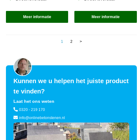
Meer informatie
Meer informatie
1
2
>
Kunnen we u helpen het juiste product
te vinden?
Laat het ons weten
0320 - 219 170
info@onlinebetonstenen.nl