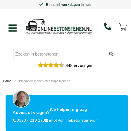
Binnen 5 werkdagen in huis
ervaringen
648
Home
Bloembak maken met stapelblokken
We helpen u graag
Advies of vragen?
0320 - 219 170
info@onlinebetonstenen.nl