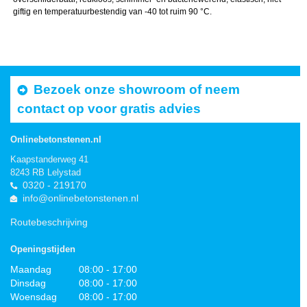
giftig en temperatuurbestendig van -40 tot ruim 90 °C.
Bezoek onze showroom of neem
contact op voor gratis advies
Onlinebetonstenen.nl
Kaapstanderweg 41
8243 RB Lelystad
0320 - 219170
info@onlinebetonstenen.nl
Routebeschrijving
Openingstijden
Maandag
08:00 - 17:00
Dinsdag
08:00 - 17:00
Woensdag
08:00 - 17:00