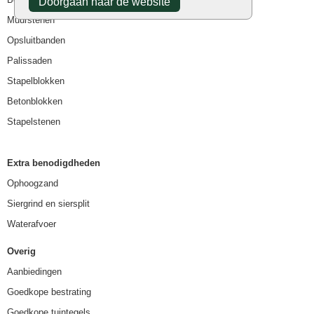
Doorgaan naar de website
Muurstenen
Opsluitbanden
Palissaden
Stapelblokken
Betonblokken
Stapelstenen
Extra benodigdheden
Ophoogzand
Siergrind en siersplit
Waterafvoer
Overig
Aanbiedingen
Goedkope bestrating
Goedkope tuintegels