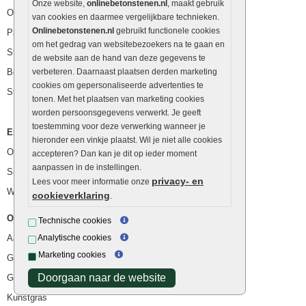
Onze website,
onlinebetonstenen.nl
, maakt gebruik
Opsluitbanden
van cookies en daarmee vergelijkbare technieken.
Onlinebetonstenen.nl
gebruikt functionele cookies
Palissaden
om het gedrag van websitebezoekers na te gaan en
Stapelblokken
de website aan de hand van deze gegevens te
Betonblokken
verbeteren. Daarnaast plaatsen derden marketing
cookies om gepersonaliseerde advertenties te
Stapelstenen
tonen. Met het plaatsen van marketing cookies
worden persoonsgegevens verwerkt. Je geeft
toestemming voor deze verwerking wanneer je
Extra benodigdheden
hieronder een vinkje plaatst. Wil je niet alle cookies
Ophoogzand
accepteren? Dan kan je dit op ieder moment
aanpassen in de instellingen.
Siergrind en siersplit
privacy- en
Lees voor meer informatie onze
Waterafvoer
cookieverklaring
.
Overig
Technische cookies
Aanbiedingen
Analytische cookies
Marketing cookies
Goedkope bestrating
Doorgaan naar de website
Goedkope tuintegels
Kunstgras