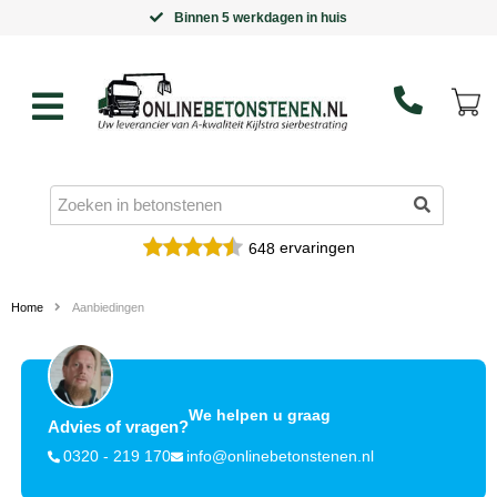
Binnen 5 werkdagen in huis
ervaringen
648
Home
Aanbiedingen
We helpen u graag
Advies of vragen?
0320 - 219 170
info@onlinebetonstenen.nl