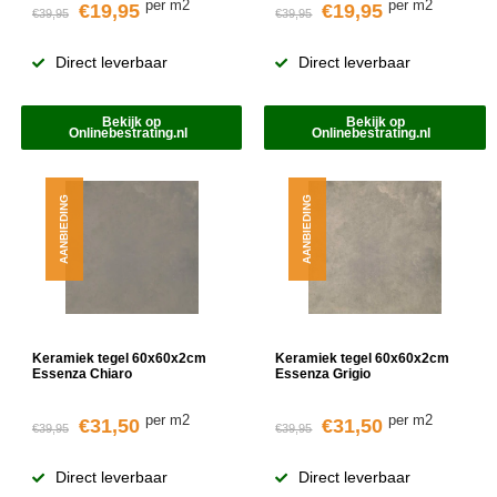
per m2
per m2
€19,95
€19,95
€39,95
€39,95
Direct leverbaar
Direct leverbaar
Bekijk op
Bekijk op
Onlinebestrating.nl
Onlinebestrating.nl
AANBIEDING
AANBIEDING
Keramiek tegel 60x60x2cm
Keramiek tegel 60x60x2cm
Essenza Chiaro
Essenza Grigio
per m2
per m2
€31,50
€31,50
€39,95
€39,95
Direct leverbaar
Direct leverbaar