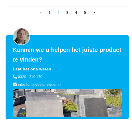
<
1
2
3
4
5
>
Kunnen we u helpen het juiste product
te vinden?
Laat het ons weten
0320 - 219 170
info@onlinebetonstenen.nl