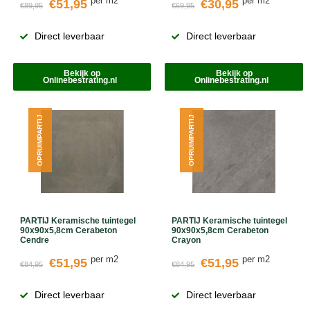
per m2
per m2
€51,95
€30,95
€89,95
€69,95
Direct leverbaar
Direct leverbaar
Bekijk op
Bekijk op
Onlinebestrating.nl
Onlinebestrating.nl
OPRUIMPARTIJ
OPRUIMPARTIJ
PARTIJ Keramische tuintegel
PARTIJ Keramische tuintegel
90x90x5,8cm Cerabeton
90x90x5,8cm Cerabeton
Cendre
Crayon
per m2
per m2
€51,95
€51,95
€84,95
€84,95
Direct leverbaar
Direct leverbaar