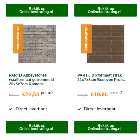
Bekijk op
Bekijk op
Onlinebestrating.nl
Onlinebestrating.nl
OPRUIMPARTIJ
OPRUIMPARTIJ
PARTIJ Abbeystones
PARTIJ Dikformaat strak
waalformaat getrommeld
21x7x8cm Bosoven Prunia
20x5x7cm Romena
per m2
per m2
€22,50
€19,95
€39,95
€39,95
Direct leverbaar
Direct leverbaar
Bekijk op
Bekijk op
Onlinebestrating.nl
Onlinebestrating.nl