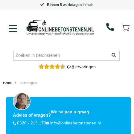
Binnen 5 werkdagen in huis
ervaringen
648
Home
Buitentegels
We helpen u graag
Advies of vragen?
0320 - 219 170
info@onlinebetonstenen.nl