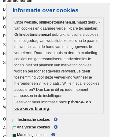
Muurelementen
Betonbielzen
Informatie over cookies
Muurstenen
Onze website,
onlinebetonstenen.nl
, maakt gebruik
Opsluitbanden
van cookies en daarmee vergelijkbare technieken.
Onlinebetonstenen.nl
gebruikt functionele cookies
Palissaden
om het gedrag van websitebezoekers na te gaan en
Stapelblokken
de website aan de hand van deze gegevens te
verbeteren. Daarnaast plaatsen derden marketing
Betonblokken
cookies om gepersonaliseerde advertenties te
Stapelstenen
tonen. Met het plaatsen van marketing cookies
worden persoonsgegevens verwerkt. Je geeft
toestemming voor deze verwerking wanneer je
Extra benodigdheden
hieronder een vinkje plaatst. Wil je niet alle cookies
Ophoogzand
accepteren? Dan kan je dit op ieder moment
aanpassen in de instellingen.
Siergrind en siersplit
privacy- en
Lees voor meer informatie onze
Waterafvoer
cookieverklaring
.
Overig
Technische cookies
Analytische cookies
Aanbiedingen
Marketing cookies
Goedkope bestrating