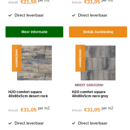
per m2
per m2
€21,50
€31,05
€28,95
€40,20
Direct leverbaar
Direct leverbaar
Meer informatie
Bekijk Aanbieding
AANBIEDING
AANBIEDING
MEEST GEKOZEN!
H2O comfort square
H2O comfort square
40x80x5cm desert rock
40x80x5cm nero grey
per m2
per m2
€31,05
€31,05
€40,20
€40,20
Direct leverbaar
Direct leverbaar