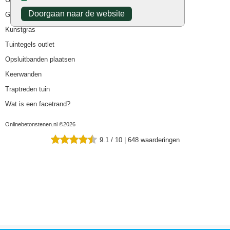
Doorgaan naar de website
Goedkope tuintegels
Kunstgras
Tuintegels outlet
Opsluitbanden plaatsen
Keerwanden
Traptreden tuin
Wat is een facetrand?
Onlinebetonstenen.nl ©2026
9.1
/
10
|
648
waarderingen