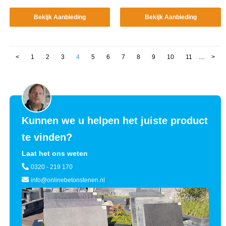
Bekijk Aanbieding
Bekijk Aanbieding
<
1
2
3
4
5
6
7
8
9
10
11
....
>
Kunnen we u helpen het juiste product
te vinden?
Laat het ons weten
0320 - 219 170
info@onlinebetonstenen.nl