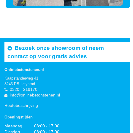
Bezoek onze showroom of neem
contact op voor gratis advies
Onlinebetonstenen.nl
Kaapstanderweg 41
8243 RB Lelystad
0320 - 219170
info@onlinebetonstenen.nl
Routebeschrijving
Openingstijden
Maandag
08:00 - 17:00
Dinsdag
08:00 - 17:00